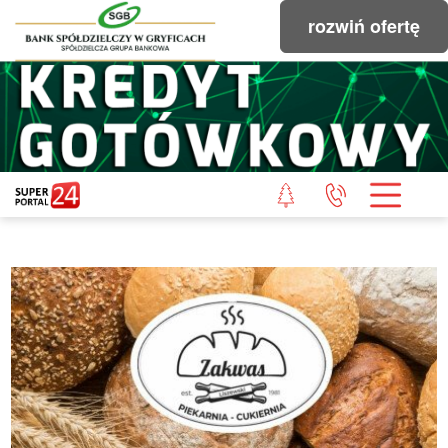
rozwiń ofertę
STRONA GŁÓWNA
POWIAT GRYFICKI
POWIAT ŁOBESKI
POWIAT GOLENIOWSKI
WIADOMOŚCI Z LASU
STUDIO SUPERPORTALU
KONTAKT
REDAKCJA
REGULAMIN