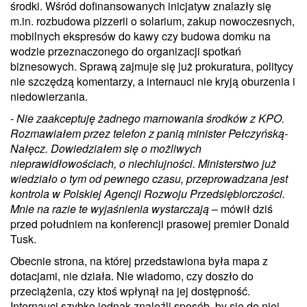
środki. Wśród dofinansowanych inicjatyw znalazły się
m.in. rozbudowa pizzerii o solarium, zakup nowoczesnych,
mobilnych ekspresów do kawy czy budowa domku na
wodzie przeznaczonego do organizacji spotkań
biznesowych. Sprawą zajmuje się już prokuratura, politycy
nie szczędzą komentarzy, a internauci nie kryją oburzenia i
niedowierzania.
- Nie zaakceptuję żadnego marnowania środków z KPO.
Rozmawiałem przez telefon z panią minister Pełczyńską-
Nałęcz. Dowiedziałem się o możliwych
nieprawidłowościach, o niechlujności. Ministerstwo już
wiedziało o tym od pewnego czasu, przeprowadzana jest
kontrola w Polskiej Agencji Rozwoju Przedsiębiorczości.
Mnie na razie te wyjaśnienia wystarczają
– mówił dziś
przed południem na konferencji prasowej premier Donald
Tusk.
Obecnie strona, na której przedstawiona była mapa z
dotacjami, nie działa. Nie wiadomo, czy doszło do
przeciążenia, czy ktoś wpłynął na jej dostępność.
Internauci szybko jednak znaleźli sposób, by się do niej