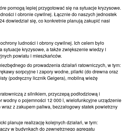
tóre pomogą lepiej przygotować się na sytuacje kryzysowe.
dności i obronie cywilnej. Łącznie do naszych jednostek
 dowiedział się, co konkretnie planują zakupić nasi
ochrony ludności i obrony cywilnej. Ich celem było
 sytuacje kryzysowe, a także zwiększenie wiedzy i
jnych powiatu i mieszkańców.
niezbędnego do prowadzenia działań ratowniczych, w tym:
kawy sorpcyjne i zapory wodne, pilarki (do drewna oraz
obisty (podręczny licznik Geigera), mobilną wieżę
ratowniczą z silnikiem, przyczepą podłodziową i
 wodny o pojemności 12 000 l, wielofunkcyjne urządzenie
) wraz z zakupem paliwa, bezzałogowy statek powietrzny
ki planuje realizację kolejnych działań, w tym:
łączy w budynkach do zewnętrznego agregatu