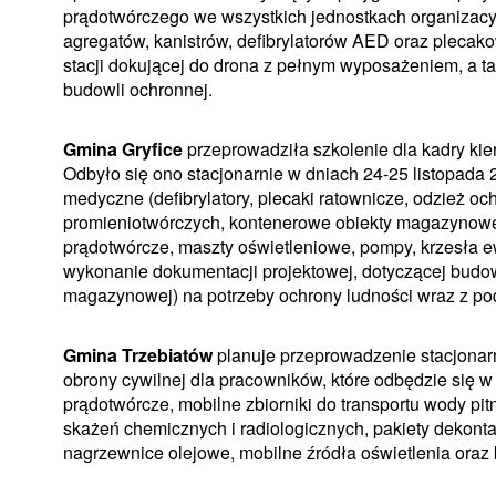
prądotwórczego we wszystkich jednostkach organizacy
agregatów, kanistrów, defibrylatorów AED oraz plecak
stacji dokującej do drona z pełnym wyposażeniem, a t
budowli ochronnej.
Gmina Gryfice
przeprowadziła szkolenie dla kadry kie
Odbyło się ono stacjonarnie w dniach 24-25 listopada 
medyczne (defibrylatory, plecaki ratownicze, odzież o
promieniotwórczych, kontenerowe obiekty magazynowe, 
prądotwórcze, maszty oświetleniowe, pompy, krzesła e
wykonanie dokumentacji projektowej, dotyczącej bud
magazynowej) na potrzeby ochrony ludności wraz z po
Gmina Trzebiatów
planuje przeprowadzenie stacjonarn
obrony cywilnej dla pracowników, które odbędzie się w
prądotwórcze, mobilne zbiorniki do transportu wody p
skażeń chemicznych i radiologicznych, pakiety dekon
nagrzewnice olejowe, mobilne źródła oświetlenia ora