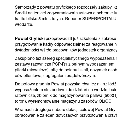
Samorządy z powiatu gryfickiego rozpoczęły zakupy, k
Środki na ten cel zagwarantowała ustawa o ochronie lu
trafiło blisko 5 mln złotych. Reporter SUPERPORTALU24
włodarze.
Powiat Gryficki
przeprowadził już szkolenia z zakresu 
przygotowanie kadry odpowiedzialnej za reagowanie na
świadomości wśród pracowników jednostek organizacy
Zakupiono też szereg specjalistycznego wyposażenia 
zestawy ratownicze PSP-R1 z pełnym wyposażeniem, rę
pilarki ratownicze), piłę do betonu i stali, dozymetr os
oświetleniową z agregatem prądotwórczym.
Do połowy grudnia Powiat pozyska również m.in.: łódź 
wyposażeniem niezbędnym do działań na wodzie, bufor
ratownicze, zbiornik do magazynowania paliwa (5000 l
(dron), wyremontowanie magazynu zasobów OLiOC.
W ramach drugiego naboru dotacji celowej Powiat Gryfic
opracowanie zaleceń dotyczących przygotowania przy