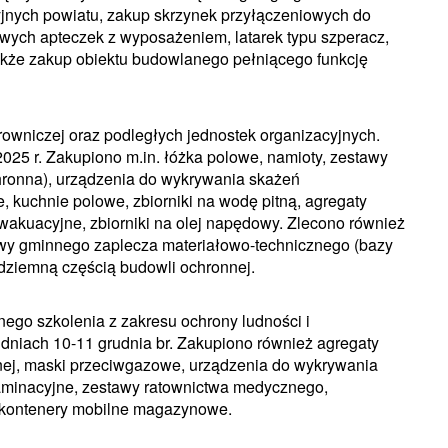
jnych powiatu, zakup skrzynek przyłączeniowych do
owych apteczek z wyposażeniem, latarek typu szperacz,
akże zakup obiektu budowlanego pełniącego funkcję
rowniczej oraz podległych jednostek organizacyjnych.
2025 r. Zakupiono m.in. łóżka polowe, namioty, zestawy
chronna), urządzenia do wykrywania skażeń
kuchnie polowe, zbiorniki na wodę pitną, agregaty
wakuacyjne, zbiorniki na olej napędowy. Zlecono również
owy gminnego zaplecza materiałowo-technicznego (bazy
dziemną częścią budowli ochronnej.
ego szkolenia z zakresu ochrony ludności i
 dniach 10-11 grudnia br. Zakupiono również agregaty
itnej, maski przeciwgazowe, urządzenia do wykrywania
taminacyjne, zestawy ratownictwa medycznego,
z kontenery mobilne magazynowe.