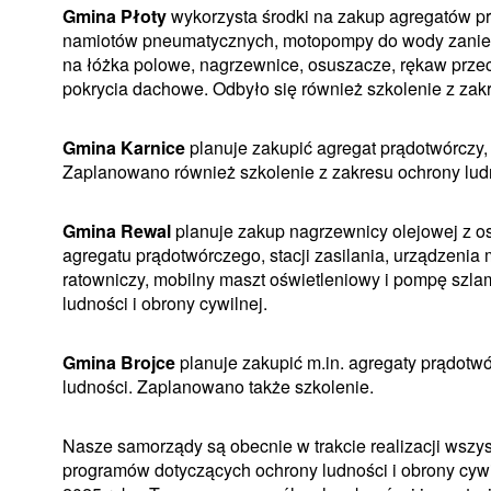
Gmina Płoty
wykorzysta środki na zakup agregatów pr
namiotów pneumatycznych, motopompy do wody zaniec
na łóżka polowe, nagrzewnice, osuszacze, rękaw prze
pokrycia dachowe. Odbyło się również szkolenie z zakr
Gmina Karnice
planuje zakupić agregat prądotwórczy,
Zaplanowano również szkolenie z zakresu ochrony ludn
Gmina Rewal
planuje zakup nagrzewnicy olejowej z os
agregatu prądotwórczego, stacji zasilania, urządzen
ratowniczy, mobilny maszt oświetleniowy i pompę szl
ludności i obrony cywilnej.
Gmina Brojce
planuje zakupić m.in. agregaty prądot
ludności. Zaplanowano także szkolenie.
Nasze samorządy są obecnie w trakcie realizacji wsz
programów dotyczących ochrony ludności i obrony cyw