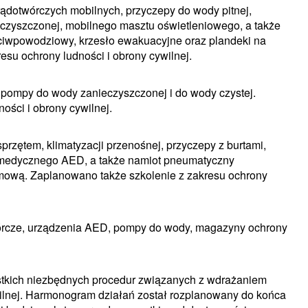
ądotwórczych mobilnych, przyczepy do wody pitnej,
zyszczonej, mobilnego masztu oświetleniowego, a także
ciwpowodziowy, krzesło ewakuacyjne oraz plandeki na
esu ochrony ludności i obrony cywilnej.
 pompy do wody zanieczyszczonej i do wody czystej.
ości i obrony cywilnej.
przętem, klimatyzacji przenośnej, przyczepy z burtami,
ia medycznego AED, a także namiot pneumatyczny
amową. Zaplanowano także szkolenie z zakresu ochrony
wórcze, urządzenia AED, pompy do wody, magazyny ochrony
ystkich niezbędnych procedur związanych z wdrażaniem
ilnej. Harmonogram działań został rozplanowany do końca