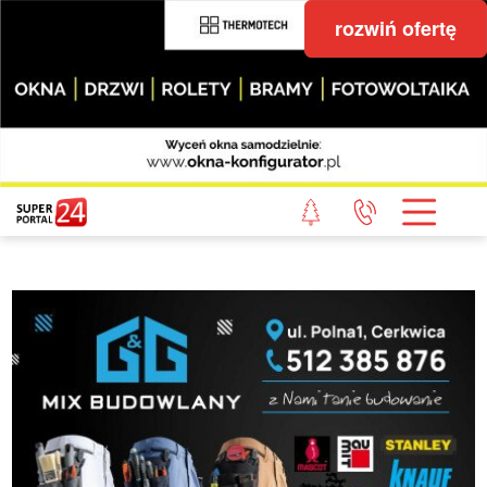
rozwiń ofertę
STRONA GŁÓWNA
POWIAT GRYFICKI
POWIAT ŁOBESKI
POWIAT GOLENIOWSKI
WIADOMOŚCI Z LASU
STUDIO SUPERPORTALU
KONTAKT
REDAKCJA
REGULAMIN