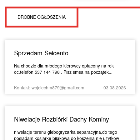
DROBNE OGŁOSZENIA
Sprzedam Seicento
Na chodzie dla młodego kierowcy opłacony na rok
oc.telefon 537 144 798 . Pisz smsa na początek...
Kontakt: wojciechm879@gmail.com
03.08.2026
Niwelacje Rozbiórki Dachy Kominy
niwelacje terenu glebogryzarka separacyjna,do tego
posiadam kosiarke bijakowa do koszenia nie uzytków