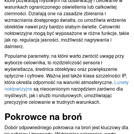
które pozwalają myśliwym na obserwację i celowanie w
warunkach ograniczonego oświetlenia lub całkowitej
ciemności. Działają one na zasadzie zbierania i
wzmacniania dostępnego światła, co umożliwia widzenie
obiektów nawet przy bardzo słabym świetle. Celowniki
noktowizyjne mogą być wyposażone w różne funkcje, takie
jak np. regulacja jasności, możliwość nagrywania i
dalmierz.
Popularne parametry, na które warto zwrócić uwagę przy
wyborze celownika, to rozdzielczość sensora i
wyświetlacza, średnica obiektywu oraz powiększenie
optyczne i cyfrowe. Ważna jest także klasa szczelności IP,
która określa odporność na warunki atmosferyczne.
Lunety
noktowizyjne
są nieocenionym narzędziem zarówno dla
myśliwych, jak i służb mundurowych, umożliwiając
precyzyjne celowanie w trudnych warunkach.
Pokrowce na broń
Dobór odpowiedniego pokrowca na broń jest kluczowy dla
jej ochrony i transportu. Wybierając pokrowiec, warto