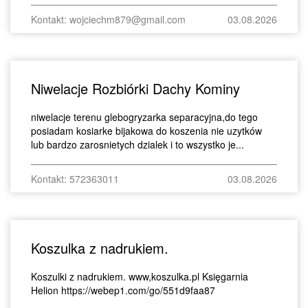
Kontakt: wojciechm879@gmail.com
03.08.2026
Niwelacje Rozbiórki Dachy Kominy
niwelacje terenu glebogryzarka separacyjna,do tego
posiadam kosiarke bijakowa do koszenia nie uzytków
lub bardzo zarosnietych dzialek i to wszystko je...
Kontakt: 572363011
03.08.2026
Koszulka z nadrukiem.
Koszulki z nadrukiem. www,koszulka.pl Księgarnia
Helion https://webep1.com/go/551d9faa87