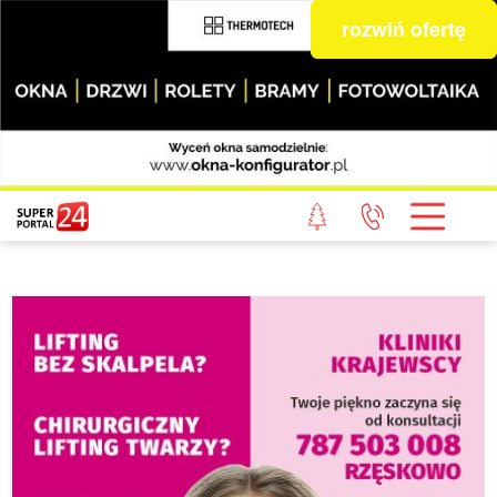
rozwiń ofertę
STRONA GŁÓWNA
POWIAT GRYFICKI
POWIAT ŁOBESKI
POWIAT GOLENIOWSKI
WIADOMOŚCI Z LASU
STUDIO SUPERPORTALU
KONTAKT
REDAKCJA
REGULAMIN