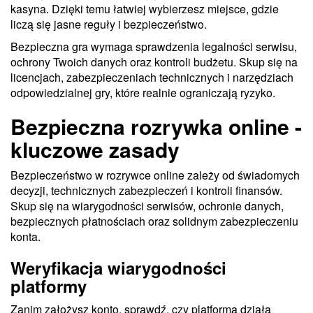
kasyna. Dzięki temu łatwiej wybierzesz miejsce, gdzie
liczą się jasne reguły i bezpieczeństwo.
Bezpieczna gra wymaga sprawdzenia legalności serwisu,
ochrony Twoich danych oraz kontroli budżetu. Skup się na
licencjach, zabezpieczeniach technicznych i narzędziach
odpowiedzialnej gry, które realnie ograniczają ryzyko.
Bezpieczna rozrywka online -
kluczowe zasady
Bezpieczeństwo w rozrywce online zależy od świadomych
decyzji, technicznych zabezpieczeń i kontroli finansów.
Skup się na wiarygodności serwisów, ochronie danych,
bezpiecznych płatnościach oraz solidnym zabezpieczeniu
konta.
Weryfikacja wiarygodności
platformy
Zanim założysz konto, sprawdź, czy platforma działa