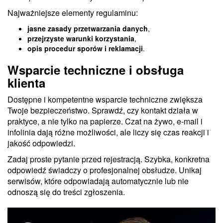
Najważniejsze elementy regulaminu:
jasne zasady przetwarzania danych
,
przejrzyste warunki korzystania
,
opis procedur sporów i reklamacji
.
Wsparcie techniczne i obsługa
klienta
Dostępne i kompetentne wsparcie techniczne zwiększa
Twoje bezpieczeństwo. Sprawdź, czy kontakt działa w
praktyce, a nie tylko na papierze. Czat na żywo, e-mail i
infolinia dają różne możliwości, ale liczy się czas reakcji i
jakość odpowiedzi.
Zadaj proste pytanie przed rejestracją. Szybka, konkretna
odpowiedź świadczy o profesjonalnej obsłudze. Unikaj
serwisów, które odpowiadają automatycznie lub nie
odnoszą się do treści zgłoszenia.