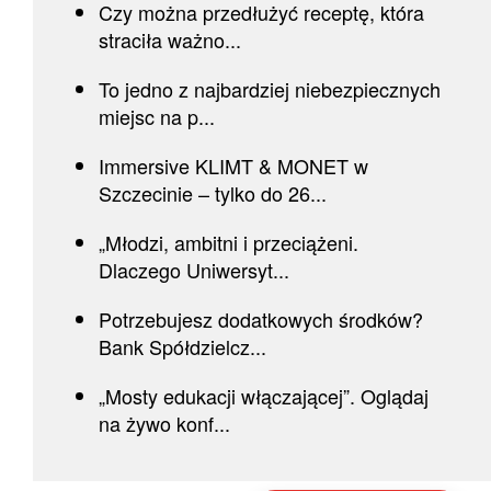
Czy można przedłużyć receptę, która
straciła ważno...
To jedno z najbardziej niebezpiecznych
miejsc na p...
Immersive KLIMT & MONET w
Szczecinie – tylko do 26...
„Młodzi, ambitni i przeciążeni.
Dlaczego Uniwersyt...
Potrzebujesz dodatkowych środków?
Bank Spółdzielcz...
„Mosty edukacji włączającej”. Oglądaj
na żywo konf...