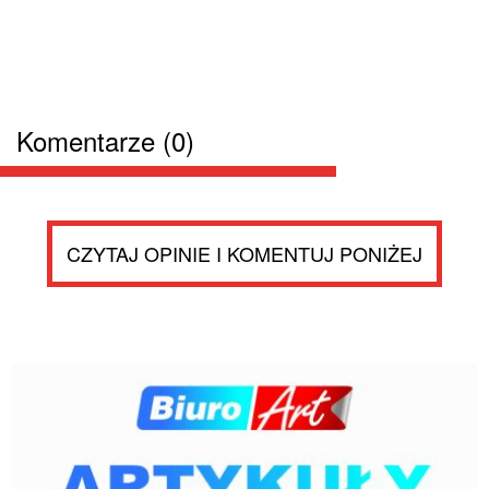
Komentarze (0)
CZYTAJ OPINIE I KOMENTUJ PONIŻEJ