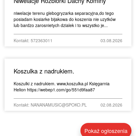
Niwelacje Rozbiórki Dachy Kominy
niwelacje terenu glebogryzarka separacyjna,do tego
posiadam kosiarke bijakowa do koszenia nie uzytków
lub bardzo zarosnietych dzialek i to wszystko je...
Kontakt: 572363011
03.08.2026
Koszulka z nadrukiem.
Koszulki z nadrukiem. www,koszulka.pl Księgarnia
Helion https://webep1.com/go/551d9faa87
Kontakt: NANANAMUSIC@SPOKO.PL
02.08.2026
Pokaż ogłoszenia