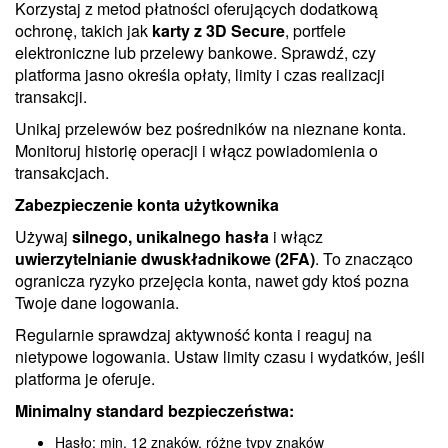
Korzystaj z metod płatności oferujących dodatkową
ochronę, takich jak
karty z 3D Secure
, portfele
elektroniczne lub przelewy bankowe. Sprawdź, czy
platforma jasno określa opłaty, limity i czas realizacji
transakcji.
Unikaj przelewów bez pośredników na nieznane konta.
Monitoruj historię operacji i włącz powiadomienia o
transakcjach.
Zabezpieczenie konta użytkownika
Używaj
silnego, unikalnego hasła
i włącz
uwierzytelnianie dwuskładnikowe (2FA)
. To znacząco
ogranicza ryzyko przejęcia konta, nawet gdy ktoś pozna
Twoje dane logowania.
Regularnie sprawdzaj aktywność konta i reaguj na
nietypowe logowania. Ustaw limity czasu i wydatków, jeśli
platforma je oferuje.
Minimalny standard bezpieczeństwa:
Hasło: min. 12 znaków, różne typy znaków