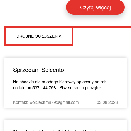
Czytaj więcej
DROBNE OGŁOSZENIA
Sprzedam Seicento
Na chodzie dla młodego kierowcy opłacony na rok
oc.telefon 537 144 798 . Pisz smsa na początek...
Kontakt: wojciechm879@gmail.com
03.08.2026