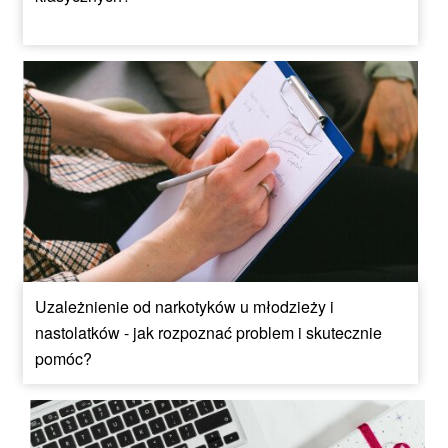
Uzależnienie od narkotyków u młodzieży i
nastolatków - jak rozpoznać problem i skutecznie
pomóc?