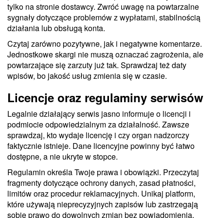
tylko na stronie dostawcy. Zwróć uwagę na powtarzalne
sygnały dotyczące problemów z wypłatami, stabilnością
działania lub obsługą konta.
Czytaj zarówno pozytywne, jak i negatywne komentarze.
Jednostkowe skargi nie muszą oznaczać zagrożenia, ale
powtarzające się zarzuty już tak. Sprawdzaj też daty
wpisów, bo jakość usług zmienia się w czasie.
Licencje oraz regulaminy serwisów
Legalnie działający serwis jasno informuje o licencji i
podmiocie odpowiedzialnym za działalność. Zawsze
sprawdzaj, kto wydaje licencję i czy organ nadzorczy
faktycznie istnieje. Dane licencyjne powinny być łatwo
dostępne, a nie ukryte w stopce.
Regulamin określa Twoje prawa i obowiązki. Przeczytaj
fragmenty dotyczące ochrony danych, zasad płatności,
limitów oraz procedur reklamacyjnych. Unikaj platform,
które używają nieprecyzyjnych zapisów lub zastrzegają
sobie prawo do dowolnych zmian bez powiadomienia.