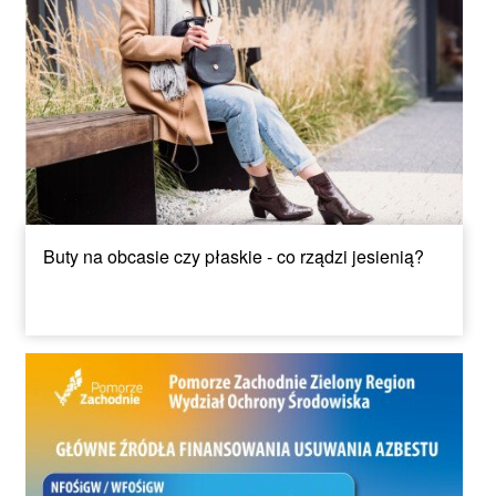
Buty na obcasie czy płaskie - co rządzi jesienią?