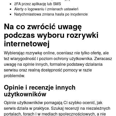
2FA przez aplikację lub SMS
Alerty o logowaniu i zmianach ustawień
Natychmiastowa zmiana hasła po incydencie
Na co zwrócić uwagę
podczas wyboru rozrywki
internetowej
Wybierając rozrywkę online, oceniasz nie tylko ofertę, ale
też wiarygodność i poziom ochrony użytkownika. Zwracasz
uwagę na opinie innych, formalne podstawy działania
serwisu oraz realną dostępność pomocy w razie
problemów.
Opinie i recenzje innych
użytkowników
Opinie użytkowników pomagają Ci szybko ocenić, jak
serwis działa w praktyce. Szukaj recenzji na niezależnych
portalach, forach i w mediach społecznościowych, a nie