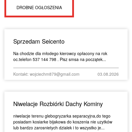
DROBNE OGŁOSZENIA
Sprzedam Seicento
Na chodzie dla młodego kierowcy opłacony na rok
oc.telefon 537 144 798 . Pisz smsa na początek...
Kontakt: wojciechm879@gmail.com
03.08.2026
Niwelacje Rozbiórki Dachy Kominy
niwelacje terenu glebogryzarka separacyjna,do tego
posiadam kosiarke bijakowa do koszenia nie uzytków
lub bardzo zarosnietych dzialek i to wszystko je...