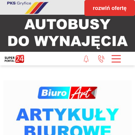
rozwiń ofertę
STRONA GŁÓWNA
POWIAT GRYFICKI
POWIAT ŁOBESKI
POWIAT GOLENIOWSKI
WIADOMOŚCI Z LASU
STUDIO SUPERPORTALU
KONTAKT
REDAKCJA
REGULAMIN