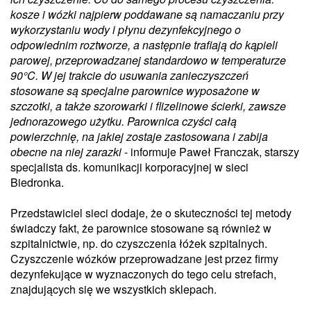
kosze i wózki najpierw poddawane są namaczaniu przy
wykorzystaniu wody i płynu dezynfekcyjnego o
odpowiednim roztworze, a następnie trafiają do kąpieli
parowej, przeprowadzanej standardowo w temperaturze
90°C. W jej trakcie do usuwania zanieczyszczeń
stosowane są specjalne parownice wyposażone w
szczotki, a także szorowarki i flizelinowe ścierki, zawsze
jednorazowego użytku. Parownica czyści całą
powierzchnię, na jakiej zostaje zastosowana i zabija
obecne na niej zarazki
- informuje Paweł Franczak, starszy
specjalista ds. komunikacji korporacyjnej w sieci
Biedronka.
Przedstawiciel sieci dodaje, że o skuteczności tej metody
świadczy fakt, że parownice stosowane są również w
szpitalnictwie, np. do czyszczenia łóżek szpitalnych.
Czyszczenie wózków przeprowadzane jest przez firmy
dezynfekujące w wyznaczonych do tego celu strefach,
znajdujących się we wszystkich sklepach.