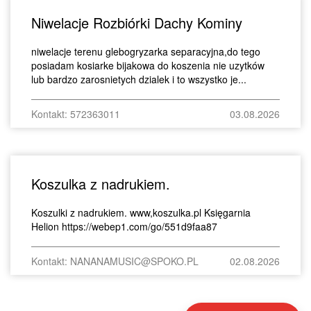
Niwelacje Rozbiórki Dachy Kominy
niwelacje terenu glebogryzarka separacyjna,do tego
posiadam kosiarke bijakowa do koszenia nie uzytków
lub bardzo zarosnietych dzialek i to wszystko je...
Kontakt: 572363011
03.08.2026
Koszulka z nadrukiem.
Koszulki z nadrukiem. www,koszulka.pl Księgarnia
Helion https://webep1.com/go/551d9faa87
Kontakt: NANANAMUSIC@SPOKO.PL
02.08.2026