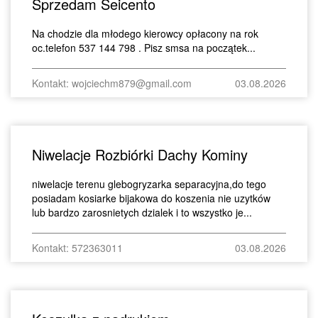
Sprzedam Seicento
Na chodzie dla młodego kierowcy opłacony na rok
oc.telefon 537 144 798 . Pisz smsa na początek...
Kontakt: wojciechm879@gmail.com
03.08.2026
Niwelacje Rozbiórki Dachy Kominy
niwelacje terenu glebogryzarka separacyjna,do tego
posiadam kosiarke bijakowa do koszenia nie uzytków
lub bardzo zarosnietych dzialek i to wszystko je...
Kontakt: 572363011
03.08.2026