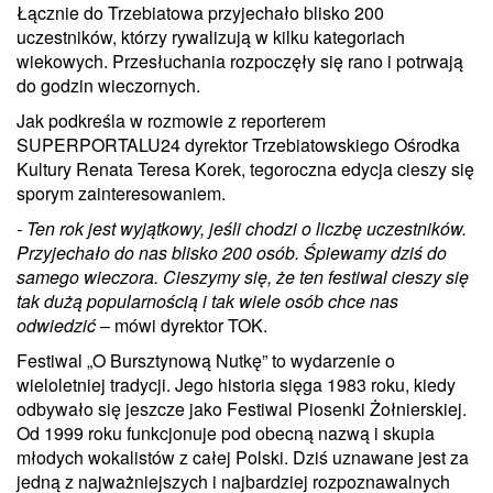
Łącznie do Trzebiatowa przyjechało blisko 200
uczestników, którzy rywalizują w kilku kategoriach
wiekowych. Przesłuchania rozpoczęły się rano i potrwają
do godzin wieczornych.
Jak podkreśla w rozmowie z reporterem
SUPERPORTALU24 dyrektor Trzebiatowskiego Ośrodka
Kultury Renata Teresa Korek, tegoroczna edycja cieszy się
sporym zainteresowaniem.
- Ten rok jest wyjątkowy, jeśli chodzi o liczbę uczestników.
Przyjechało do nas blisko 200 osób. Śpiewamy dziś do
samego wieczora. Cieszymy się, że ten festiwal cieszy się
tak dużą popularnością i tak wiele osób chce nas
odwiedzić
– mówi dyrektor TOK.
Festiwal „O Bursztynową Nutkę” to wydarzenie o
wieloletniej tradycji. Jego historia sięga 1983 roku, kiedy
odbywało się jeszcze jako Festiwal Piosenki Żołnierskiej.
Od 1999 roku funkcjonuje pod obecną nazwą i skupia
młodych wokalistów z całej Polski. Dziś uznawane jest za
jedną z najważniejszych i najbardziej rozpoznawalnych