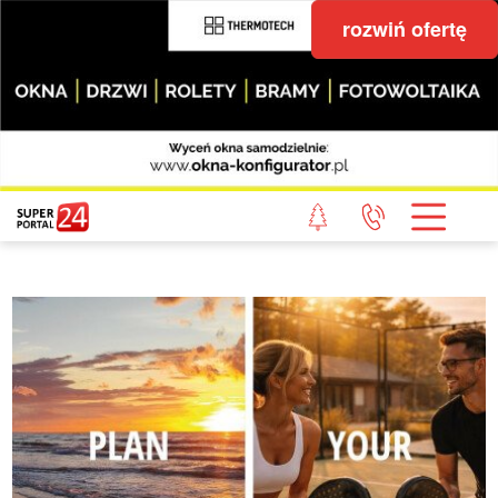
rozwiń ofertę
STRONA GŁÓWNA
POWIAT GRYFICKI
POWIAT ŁOBESKI
POWIAT GOLENIOWSKI
WIADOMOŚCI Z LASU
STUDIO SUPERPORTALU
KONTAKT
REDAKCJA
REGULAMIN