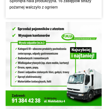
Spłonęła hala produkcyjna. 16 zastępów straży
pożarnej walczyło z ogniem