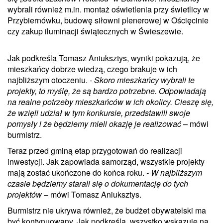
wybrali również m.in. montaż oświetlenia przy świetlicy w
Przybiernówku, budowę siłowni plenerowej w Ościęcinie
czy zakup iluminacji świątecznych w Świeszewie.
Jak podkreśla Tomasz Aniuksztys, wyniki pokazują, że
mieszkańcy dobrze wiedzą, czego brakuje w ich
najbliższym otoczeniu.
- Skoro mieszkańcy wybrali te
projekty, to myślę, że są bardzo potrzebne. Odpowiadają
na realne potrzeby mieszkańców w ich okolicy. Cieszę się,
że wzięli udział w tym konkursie, przedstawili swoje
pomysły i że będziemy mieli okazję je realizować
– mówi
burmistrz.
Teraz przed gminą etap przygotowań do realizacji
inwestycji. Jak zapowiada samorząd, wszystkie projekty
mają zostać ukończone do końca roku.
- W najbliższym
czasie będziemy starali się o dokumentację do tych
projektów
– mówi Tomasz Aniuksztys.
Burmistrz nie ukrywa również, że budżet obywatelski ma
być kontynuowany. Jak podkreśla, wszystko wskazuje na