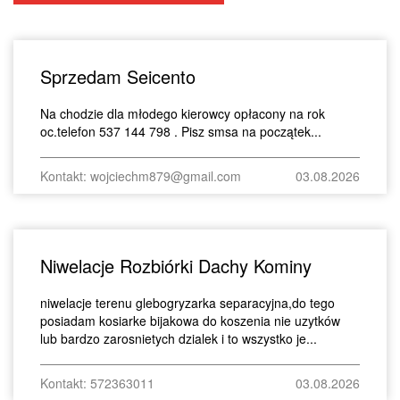
Sprzedam Seicento
Na chodzie dla młodego kierowcy opłacony na rok
oc.telefon 537 144 798 . Pisz smsa na początek...
Kontakt: wojciechm879@gmail.com
03.08.2026
Niwelacje Rozbiórki Dachy Kominy
niwelacje terenu glebogryzarka separacyjna,do tego
posiadam kosiarke bijakowa do koszenia nie uzytków
lub bardzo zarosnietych dzialek i to wszystko je...
Kontakt: 572363011
03.08.2026