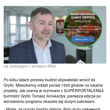
zdj. ilustracyjne // archiwum SP24
Po kilku latach przerwy budżet obywatelski wrócił do
Gryfic. Mieszkańcy oddali ponad 1500 głosów na lokalne
projekty. Jak ocenia w rozmowie z SUPERPORTALEM24
burmistrz Gryfic Tomasz Aniuksztys, pierwsza edycja po
wznowieniu programu okazała się dużym sukcesem.
- Myślę, że poszło bardzo dobrze. Było dużo ciekawych