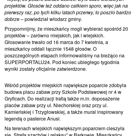
projektów. Głosów też oddano całkiem sporo, więc jak na
pierwszy raz, po tych kilku latach przerwy, to poszło bardzo
dobrze
– powiedział włodarz gminy.
Przypomnijmy, że mieszkańcy mogli wybierać spośród 20
projektów – zarówno miejskich, jak i wiejskich.
Głosowanie trwało od 16 marca do 7 kwietnia, a
mieszkańcy oddali łącznie 1548 głosów. O
poszczególnych etapach informowaliśmy na bieżąco na
SUPERPORTALU24. Pod koniec ubiegłego tygodnia
wyniki zostały oficjalnie zatwierdzone.
Wśród projektów miejskich największe poparcie zdobyła
budowa placu zabaw przy Szkole Podstawowej nr 4 w
Gryficach. Do realizacji trafią także m.in. doposażenie
placów zabaw przy ul. Niechorskiej oraz przy ul.
Kamieńskiej i Trzygłowskiej, a także mural inspirowany
legendą o pasterce Anusi.
Na terenach wiejskich największym poparciem cieszyła
się „Strefa szachów i relaksu” w Barkowie. Mieszkańcy