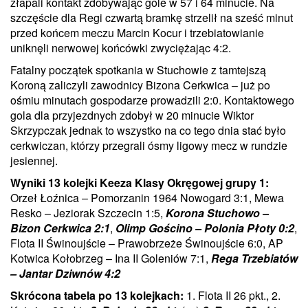
złapali kontakt zdobywając gole w 57 i 64 minucie. Na
szczęście dla Regi czwartą bramkę strzelił na sześć minut
przed końcem meczu Marcin Kocur i trzebiatowianie
uniknęli nerwowej końcówki zwyciężając 4:2.
Fatalny początek spotkania w Stuchowie z tamtejszą
Koroną zaliczyli zawodnicy Bizona Cerkwica – już po
ośmiu minutach gospodarze prowadzili 2:0. Kontaktowego
gola dla przyjezdnych zdobył w 20 minucie Wiktor
Skrzypczak jednak to wszystko na co tego dnia stać było
cerkwiczan, którzy przegrali ósmy ligowy mecz w rundzie
jesiennej.
Wyniki 13 kolejki Keeza Klasy Okręgowej grupy 1:
Orzeł Łoźnica – Pomorzanin 1964 Nowogard 3:1, Mewa
Resko – Jeziorak Szczecin 1:5,
Korona Stuchowo –
Bizon Cerkwica 2:1
,
Olimp Gościno – Polonia Płoty 0:2
,
Flota II Świnoujście – Prawobrzeże Świnoujście 6:0, AP
Kotwica Kołobrzeg – Ina II Goleniów 7:1,
Rega Trzebiatów
– Jantar Dziwnów 4:2
Skrócona tabela po 13 kolejkach:
1. Flota II 26 pkt., 2.