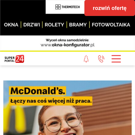
rozwiń ofertę
STRONA GŁÓWNA
POWIAT GRYFICKI
POWIAT ŁOBESKI
POWIAT GOLENIOWSKI
WIADOMOŚCI Z LASU
STUDIO SUPERPORTALU
KONTAKT
REDAKCJA
REGULAMIN