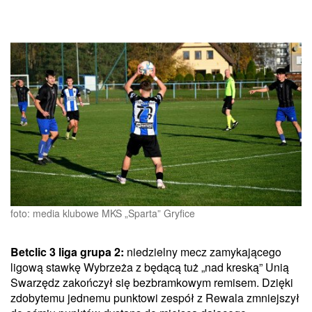
foto: media klubowe MKS „Sparta” Gryfice
Betclic 3 liga grupa 2:
niedzielny mecz zamykającego
ligową stawkę Wybrzeża z będącą tuż „nad kreską” Unią
Swarzędz zakończył się bezbramkowym remisem. Dzięki
zdobytemu jednemu punktowi zespół z Rewala zmniejszył