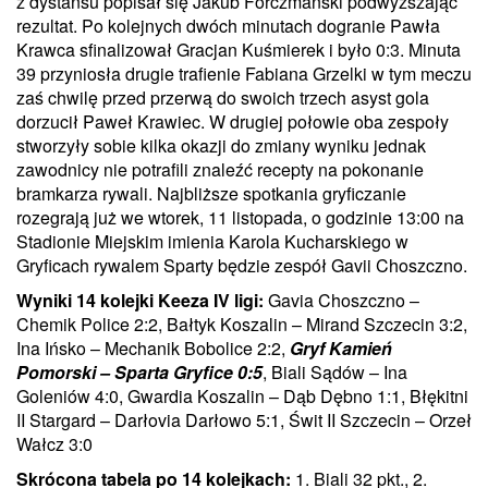
z dystansu popisał się Jakub Forczmański podwyższając
rezultat. Po kolejnych dwóch minutach dogranie Pawła
Krawca sfinalizował Gracjan Kuśmierek i było 0:3. Minuta
39 przyniosła drugie trafienie Fabiana Grzelki w tym meczu
zaś chwilę przed przerwą do swoich trzech asyst gola
dorzucił Paweł Krawiec. W drugiej połowie oba zespoły
stworzyły sobie kilka okazji do zmiany wyniku jednak
zawodnicy nie potrafili znaleźć recepty na pokonanie
bramkarza rywali. Najbliższe spotkania gryficzanie
rozegrają już we wtorek, 11 listopada, o godzinie 13:00 na
Stadionie Miejskim imienia Karola Kucharskiego w
Gryficach rywalem Sparty będzie zespół Gavii Choszczno.
Wyniki 14 kolejki Keeza IV ligi:
Gavia Choszczno –
Chemik Police 2:2, Bałtyk Koszalin – Mirand Szczecin 3:2,
Ina Ińsko – Mechanik Bobolice 2:2,
Gryf Kamień
Pomorski – Sparta Gryfice 0:5
, Biali Sądów – Ina
Goleniów 4:0, Gwardia Koszalin – Dąb Dębno 1:1, Błękitni
II Stargard – Darłovia Darłowo 5:1, Świt II Szczecin – Orzeł
Wałcz 3:0
Skrócona tabela po 14 kolejkach:
1. Biali 32 pkt., 2.