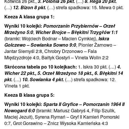
Kotwica 26 pkt.,
3. Polonia 26 pkt.
(…)
8. Rega 20 pkt.
(…)
12. Bizon 8 pkt.
(…) strefa spadkowa: 15. Mewa 0 pkt.
Keeza A klasa grupa 1:
Wyniki 10 kolejki:
Pomorzanin Przybiernów – Orzeł
Mrzeżyno 5:0
,
Wicher Brojce – Błękitni Trzygłów 1:1
(bramki: Wojciech Bodnar – Macien Cymkiej),
Iskra
Golczewo – Sowianka Sowno 9:0
, Pionier Żarnowo –
Jantar Siemyśl 2:8, Chrobry Drzonowo – Fala
Międzyzdroje 4:0, Bałtyk Gostyń – Vineta Wolin 2:2
Skrócona tabela po 10 kolejkach:
1. Iskra 30 pkt. (…)
4.
Wicher 22 pkt., 5. Orzeł Mrzeżyno 18 pkt., 6. Błękitni 14
pkt.
(…)
10. Sowianka 4 pkt.
(…) strefa spadkowa: 12.
Vineta 1 pkt.
Keeza B klasa grupa 5:
Wyniki 10 kolejki:
Sparta II Gryfice – Pomorzanin 1964 II
Nowogard 6:0
(bramki: Mariusz Gabryś 4, Filip Szulik,
Maciej Jezuit), Syrena Rymań – Gryf II Kamień Pomorski
0:7, Grot Gorawino – Znicz Wysoka Kamieńska 4:3