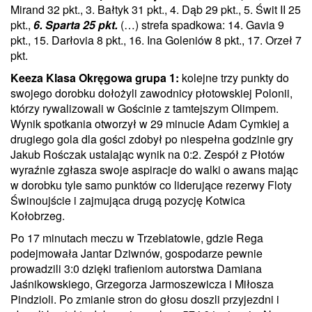
Mirand 32 pkt., 3. Bałtyk 31 pkt., 4. Dąb 29 pkt., 5. Świt II 25
pkt.,
6. Sparta 25 pkt.
(…) strefa spadkowa: 14. Gavia 9
pkt., 15. Darłovia 8 pkt., 16. Ina Goleniów 8 pkt., 17. Orzeł 7
pkt.
Keeza Klasa Okręgowa grupa 1:
kolejne trzy punkty do
swojego dorobku dołożyli zawodnicy płotowskiej Polonii,
którzy rywalizowali w Gościnie z tamtejszym Olimpem.
Wynik spotkania otworzył w 29 minucie Adam Cymkiej a
drugiego gola dla gości zdobył po niespełna godzinie gry
Jakub Rośczak ustalając wynik na 0:2. Zespół z Płotów
wyraźnie zgłasza swoje aspiracje do walki o awans mając
w dorobku tyle samo punktów co liderujące rezerwy Floty
Świnoujście i zajmująca drugą pozycję Kotwica
Kołobrzeg.
Po 17 minutach meczu w Trzebiatowie, gdzie Rega
podejmowała Jantar Dziwnów, gospodarze pewnie
prowadzili 3:0 dzięki trafieniom autorstwa Damiana
Jaśnikowskiego, Grzegorza Jarmoszewicza i Miłosza
Pindzioli. Po zmianie stron do głosu doszli przyjezdni i