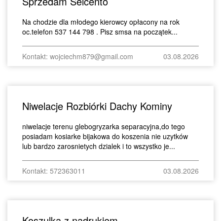
Sprzedam Seicento
Na chodzie dla młodego kierowcy opłacony na rok
oc.telefon 537 144 798 . Pisz smsa na początek...
Kontakt: wojciechm879@gmail.com
03.08.2026
Niwelacje Rozbiórki Dachy Kominy
niwelacje terenu glebogryzarka separacyjna,do tego
posiadam kosiarke bijakowa do koszenia nie uzytków
lub bardzo zarosnietych dzialek i to wszystko je...
Kontakt: 572363011
03.08.2026
Koszulka z nadrukiem.