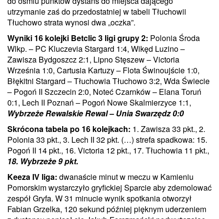
do ośmiu punktów dystans do miejsca dającego
utrzymanie zaś do przedostatniej w tabeli Tłuchowii
Tłuchowo strata wynosi dwa „oczka”.
Wyniki 16 kolejki Betclic 3 ligi grupy 2:
Polonia Środa
Wlkp. – PC Kluczevia Stargard 1:4, Wikęd Luzino –
Zawisza Bydgoszcz 2:1, Lipno Stęszew – Victoria
Września 1:0, Cartusia Kartuzy – Flota Świnoujście 1:0,
Błękitni Stargard – Tłuchowia Tłuchowo 3:2, Wda Świecie
– Pogoń II Szczecin 2:0, Noteć Czarnków – Elana Toruń
0:1, Lech II Poznań – Pogoń Nowe Skalmierzyce 1:1,
Wybrzeże Rewalskie Rewal – Unia Swarzędz 0:0
Skrócona tabela po 16 kolejkach:
1. Zawisza 33 pkt., 2.
Polonia 33 pkt., 3. Lech II 32 pkt. (…) strefa spadkowa: 15.
Pogoń II 14 pkt., 16. Victoria 12 pkt., 17. Tłuchowia 11 pkt.,
18. Wybrzeże 9 pkt.
Keeza IV liga:
dwanaście minut w meczu w Kamieniu
Pomorskim wystarczyło gryfickiej Sparcie aby zdemolować
zespół Gryfa. W 31 minucie wynik spotkania otworzył
Fabian Grzelka, 120 sekund później pięknym uderzeniem