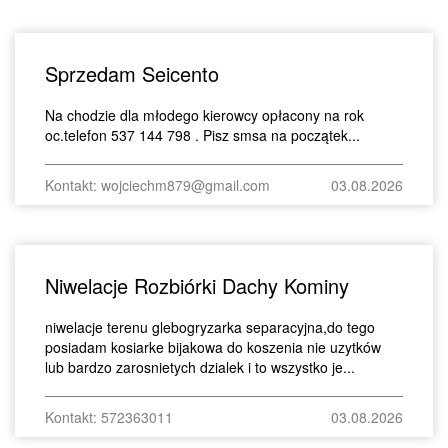
Sprzedam Seicento
Na chodzie dla młodego kierowcy opłacony na rok
oc.telefon 537 144 798 . Pisz smsa na początek...
Kontakt: wojciechm879@gmail.com
03.08.2026
Niwelacje Rozbiórki Dachy Kominy
niwelacje terenu glebogryzarka separacyjna,do tego
posiadam kosiarke bijakowa do koszenia nie uzytków
lub bardzo zarosnietych dzialek i to wszystko je...
Kontakt: 572363011
03.08.2026