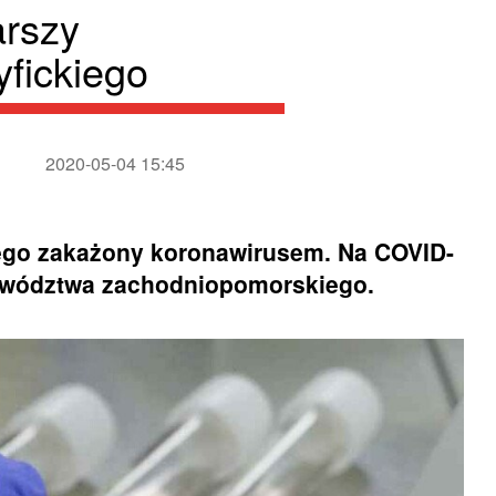
arszy
fickiego
2020-05-04 15:45
iego zakażony koronawirusem. Na COVID-
jewództwa zachodniopomorskiego.