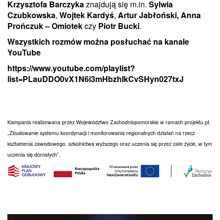
Krzysztofa Barczyka
znajdują się m.in.
Sylwia
Czubkowska
,
Wojtek Kardyś
,
Artur Jabłoński,
Anna
Prończuk – Omiotek
czy
Piotr Bucki
.
Wszystkich rozmów można posłuchać na kanale
YouTube
https://www.youtube.com/playlist?
list=PLauDDO0vX1N6i3mHbzhIkCvSHyn027txJ
Kampania realizowana przez Województwo Zachodniopomorskie w ramach projektu pt.
„Zbudowanie systemu koordynacji i monitorowania regionalnych działań na rzecz
kształcenia zawodowego, szkolnictwa wyższego oraz uczenia się przez całe życie, w tym
uczenia się dorosłych”.