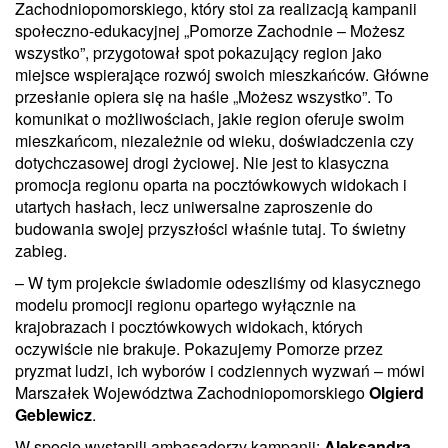
Zachodniopomorskiego, który stoi za realizacją kampanii
społeczno-edukacyjnej „Pomorze Zachodnie – Możesz
wszystko”, przygotował spot pokazujący region jako
miejsce wspierające rozwój swoich mieszkańców. Główne
przesłanie opiera się na haśle „Możesz wszystko”. To
komunikat o możliwościach, jakie region oferuje swoim
mieszkańcom, niezależnie od wieku, doświadczenia czy
dotychczasowej drogi życiowej. Nie jest to klasyczna
promocja regionu oparta na pocztówkowych widokach i
utartych hasłach, lecz uniwersalne zaproszenie do
budowania swojej przyszłości właśnie tutaj. To świetny
zabieg.
– W tym projekcie świadomie odeszliśmy od klasycznego
modelu promocji regionu opartego wyłącznie na
krajobrazach i pocztówkowych widokach, których
oczywiście nie brakuje. Pokazujemy Pomorze przez
pryzmat ludzi, ich wyborów i codziennych wyzwań – mówi
Marszałek Województwa Zachodniopomorskiego
Olgierd
Geblewicz
.
W spocie wystąpili ambasadorzy kampanii:
Aleksandra