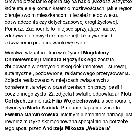
Główne przesłanie opiera się na haśle „Możesz wszystko”,
które staje się komunikatem o możliwościach, jakie region
oferuje swoim mieszkańcom, niezależnie od wieku,
doświadczenia czy dotychczasowej drogi życiowej.
Pomorze Zachodnie to miejsce sprzyjające nauce,
zdobywaniu nowych kompetencji, kreatywności i
odważnemu podejmowaniu wyzwań.
Warstwa wizualna filmu w reżyserii
Magdaleny
Chmielewskiej
i
Michała Bączyńskiego
została
zbudowana w estetyce bliskiej dokumentowi – surowej,
autentycznej, pozbawionej reklamowego przerysowania.
Zdjęcia realizowano w miejscach związanych z
bohaterami, a więc w przestrzeniach ich pracy, pasji i
codziennego życia. Za zdjęcia i światło odpowiadał
Piotr
Gołdych
, za montaż
Filip Wojciechowski
, a scenografię
stworzyła
Marta Kubiak
. Producentką spotu została
Ewelina Marcinkowska
. Istotnym elementem narracji jest
również muzyka skomponowana specjalnie na potrzeby
tego spotu przez
Andrzeja Mikosza „Webbera”
.