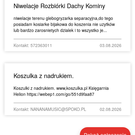
Niwelacje Rozbiórki Dachy Kominy
niwelacje terenu glebogryzarka separacyjna,do tego
posiadam kosiarke bijakowa do koszenia nie uzytków
lub bardzo zarosnietych dzialek i to wszystko je...
Kontakt: 572363011
03.08.2026
Koszulka z nadrukiem.
Koszulki z nadrukiem. www,koszulka.pl Księgarnia
Helion https://webep1.com/go/551d9faa87
Kontakt: NANANAMUSIC@SPOKO.PL
02.08.2026
Pokaż ogłoszenia