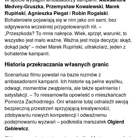
Medvey-Gruszka
,
Przemysław Kowalewski
,
Marek
Rupiński
,
Agnieszka Piegat
i
Robin Rogalski
.
Bohaterowie pojawiają się w nim jako oni sami, bez
odgrywania wcześniej przygotowanych ról. –
„Przeszkoda? To mnie nakręca. Wiek, sprzęt, warunki, to
wszystko jest mało ważne. Ważna jest moja decyzja: skąd,
dokąd jadę” – mówi Marek Rupiński, ultrakolarz, jeden z
bohaterów kampanii.
Historia przekraczania własnych granic
Scenariusz filmu powstał na bazie rozmów z
ambasadorami kampanii. Ich historie są pełne wysiłku,
odwagi, momentów zwątpienia, ale także spełnienia i
satysfakcji.
– To niesamowita opowieść o mieszkańcach
Pomorza Zachodniego. Oni właśnie tutaj odnaleźli swoją
bezpieczną przestrzeń sprzyjającą kreatywności,
zdobywaniu nowych kompetencji i odważnemu
podejmowaniu wyzwań – podkreśla marszałek
Olgierd
Geblewicz
.