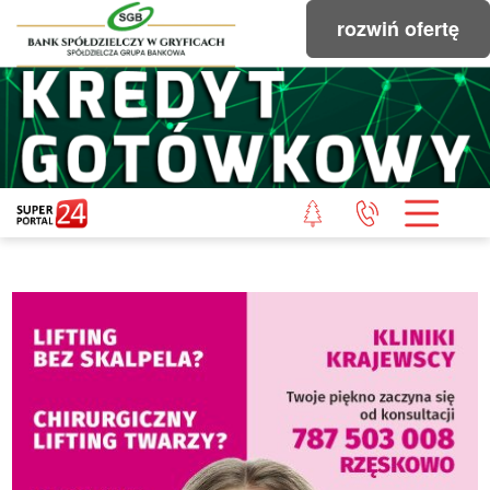
rozwiń ofertę
STRONA GŁÓWNA
POWIAT GRYFICKI
POWIAT ŁOBESKI
POWIAT GOLENIOWSKI
WIADOMOŚCI Z LASU
STUDIO SUPERPORTALU
KONTAKT
REDAKCJA
REGULAMIN