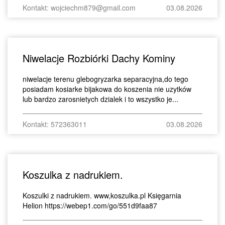
Kontakt: wojciechm879@gmail.com
03.08.2026
Niwelacje Rozbiórki Dachy Kominy
niwelacje terenu glebogryzarka separacyjna,do tego
posiadam kosiarke bijakowa do koszenia nie uzytków
lub bardzo zarosnietych dzialek i to wszystko je...
Kontakt: 572363011
03.08.2026
Koszulka z nadrukiem.
Koszulki z nadrukiem. www,koszulka.pl Księgarnia
Helion https://webep1.com/go/551d9faa87