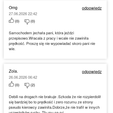
Omg
odpowiedz
27.06.2026 22:42
(
0
)
(
0
)
Samochodem jechała pani, która jeździ
przepisowo.Wracala z pracy i wcale nie zawiniła
prędkość. Proszę się nie wypowiadać skoro pani nie
wie.
Zola.
odpowiedz
26.06.2026 06:42
(
0
)
(
2
)
Debili na drogach nie brakuje .Szkoda że nie rozpierdolił
się bardziej bo to prędkość i zero rozumu ze strony
pseudo kierowcy zawiniła.Dobrze,że nie trafił w innych
uczestników ruchu .Tfu mu na ryj .