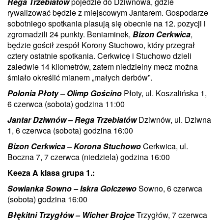
Rega Trzebiatów
pojedzie do Dziwnowa, gdzie
rywalizować będzie z miejscowym Jantarem. Gospodarze
sobotniego spotkania plasują się obecnie na 12. pozycji i
zgromadzili 24 punkty. Beniaminek,
Bizon Cerkwica
,
będzie gościł zespół Korony Stuchowo, który przegrał
cztery ostatnie spotkania. Cerkwicę i Stuchowo dzieli
zaledwie 14 kilometrów, zatem niedzielny mecz można
śmiało określić mianem „małych derbów”.
Polonia Płoty – Olimp Gościno
Płoty, ul. Koszalińska 1,
6 czerwca (sobota) godzina 11:00
Jantar Dziwnów – Rega Trzebiatów
Dziwnów, ul. Dziwna
1, 6 czerwca (sobota) godzina 16:00
Bizon Cerkwica – Korona Stuchowo
Cerkwica, ul.
Boczna 7, 7 czerwca (niedziela) godzina 16:00
Keeza A klasa grupa 1.:
Sowianka Sowno – Iskra Golczewo
Sowno, 6 czerwca
(sobota) godzina 16:00
Błękitni Trzygłów – Wicher Brojce
Trzygłów, 7 czerwca