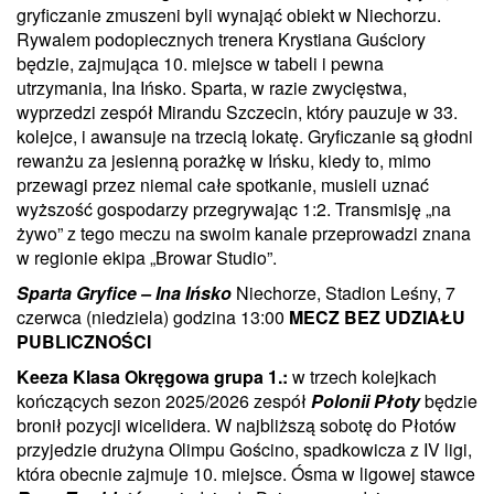
gryficzanie zmuszeni byli wynająć obiekt w Niechorzu.
Rywalem podopiecznych trenera Krystiana Guściory
będzie, zajmująca 10. miejsce w tabeli i pewna
utrzymania, Ina Ińsko. Sparta, w razie zwycięstwa,
wyprzedzi zespół Mirandu Szczecin, który pauzuje w 33.
kolejce, i awansuje na trzecią lokatę. Gryficzanie są głodni
rewanżu za jesienną porażkę w Ińsku, kiedy to, mimo
przewagi przez niemal całe spotkanie, musieli uznać
wyższość gospodarzy przegrywając 1:2. Transmisję „na
żywo” z tego meczu na swoim kanale przeprowadzi znana
w regionie ekipa „Browar Studio”.
Sparta Gryfice – Ina Ińsko
Niechorze, Stadion Leśny, 7
czerwca (niedziela) godzina 13:00
MECZ BEZ UDZIAŁU
PUBLICZNOŚCI
Keeza Klasa Okręgowa grupa 1.:
w trzech kolejkach
kończących sezon 2025/2026 zespół
Polonii Płoty
będzie
bronił pozycji wicelidera. W najbliższą sobotę do Płotów
przyjedzie drużyna Olimpu Gościno, spadkowicza z IV ligi,
która obecnie zajmuje 10. miejsce. Ósma w ligowej stawce