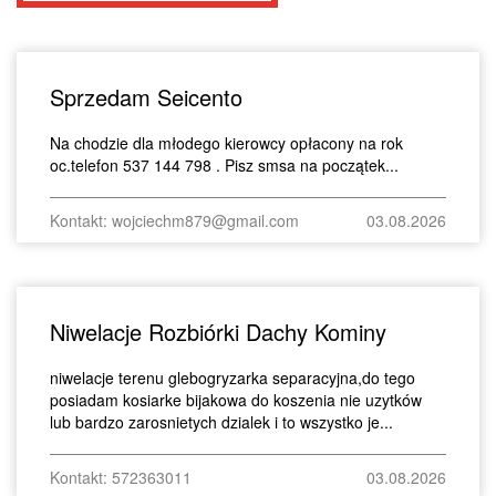
Sprzedam Seicento
Na chodzie dla młodego kierowcy opłacony na rok
oc.telefon 537 144 798 . Pisz smsa na początek...
Kontakt: wojciechm879@gmail.com
03.08.2026
Niwelacje Rozbiórki Dachy Kominy
niwelacje terenu glebogryzarka separacyjna,do tego
posiadam kosiarke bijakowa do koszenia nie uzytków
lub bardzo zarosnietych dzialek i to wszystko je...
Kontakt: 572363011
03.08.2026