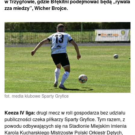
w Trzygłowie, gdzie Błękitni podejmować będą „rywala
zza miedzy”, Wicher Brojce.
fot. media klubowe Sparty Gryfice
Keeza IV liga:
drugi mecz w roli gospodarza bez udziału
publiczności czeka piłkarzy Sparty Gryfice. Tym razem, z
powodu odbywających się na Stadionie Miejskim imienia
Karola Kucharskiego Mistrzostw Polski Orkiestr Dętych,