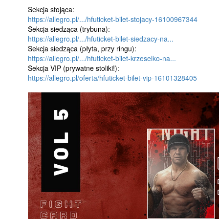
Sekcja stojąca:
https://allegro.pl/.../hfuticket-bilet-stojacy-16100967344
Sekcja siedząca (trybuna):
https://allegro.pl/.../hfuticket-bilet-siedzacy-na...
Sekcja siedząca (płyta, przy ringu):
https://allegro.pl/.../hfuticket-bilet-krzeselko-na...
Sekcja VIP (prywatne stoliki!):
https://allegro.pl/oferta/hfuticket-bilet-vip-16101328405