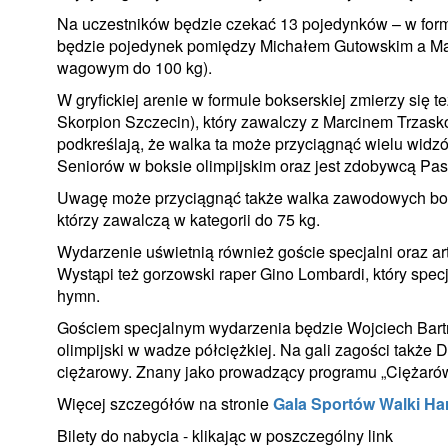
Na uczestników będzie czekać 13 pojedynków – w form
będzie pojedynek pomiędzy Michałem Gutowskim a Mar
wagowym do 100 kg).
W gryfickiej arenie w formule bokserskiej zmierzy się
Skorpion Szczecin), który zawalczy z Marcinem Trzask
podkreślają, że walka ta może przyciągnąć wielu widzó
Seniorów w boksie olimpijskim oraz jest zdobywcą P
Uwagę może przyciągnąć także walka zawodowych bo
którzy zawalczą w kategorii do 75 kg.
Wydarzenie uświetnią również goście specjalni oraz a
Wystąpi też gorzowski raper Gino Lombardi, który spec
hymn.
Gościem specjalnym wydarzenia będzie Wojciech Bartnik
olimpijski w wadze półciężkiej. Na gali zagości także 
ciężarowy. Znany jako prowadzący programu „Ciężarów
Więcej szczegółów na stronie
Gala Sportów Walki Har
Bilety do nabycia - klikając w poszczególny link