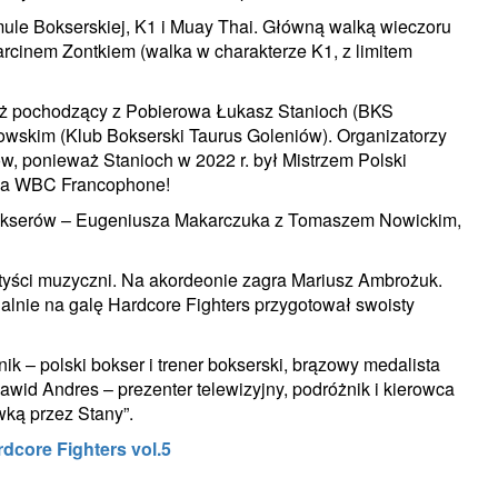
ule Bokserskiej, K1 i Muay Thai. Główną walką wieczoru
cinem Zontkiem (walka w charakterze K1, z limitem
 też pochodzący z Pobierowa Łukasz Stanioch (BKS
owskim (Klub Bokserski Taurus Goleniów). Organizatorzy
w, ponieważ Stanioch w 2022 r. był Mistrzem Polski
asa WBC Francophone!
kserów – Eugeniusza Makarczuka z Tomaszem Nowickim,
rtyści muzyczni. Na akordeonie zagra Mariusz Ambrożuk.
jalnie na galę Hardcore Fighters przygotował swoisty
 – polski bokser i trener bokserski, brązowy medalista
Dawid Andres – prezenter telewizyjny, podróżnik i kierowca
ką przez Stany”.
dcore Fighters vol.5