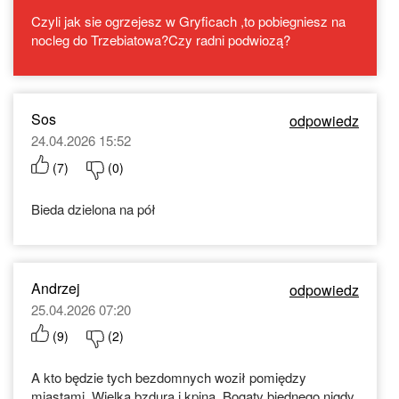
Czyli jak sie ogrzejesz w Gryficach ,to pobiegniesz na
nocleg do Trzebiatowa?Czy radni podwiozą?
Sos
odpowiedz
24.04.2026 15:52
(
7
)
(
0
)
Bieda dzielona na pół
Andrzej
odpowiedz
25.04.2026 07:20
(
9
)
(
2
)
A kto będzie tych bezdomnych woził pomiędzy
miastami. Wielka bzdura i kpina. Bogaty biednego nigdy