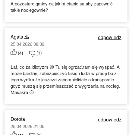
A pozostałe gminy na jakim etapie są aby zapewnić
takie noclegownie?
Agata 🙏
odpowiedz
25.04.2026 08:39
(
4
)
(
1
)
Łał, co za idiotyzm 😅 Tu się ogrzać,tam się wyspać. A
może bardziej zabezpieczyć takich ludzi w pracę bo z
tego wynika że jeszcze zapomnieliście o transporcie
gdyż muszą się przemieszczać z wygrzania na nocleg.
Masakra 😥
Dorota
odpowiedz
25.04.2026 21:05