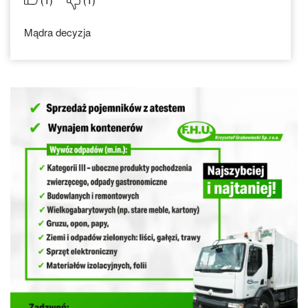
(
1
)
(
1
)
Mądra decyzja