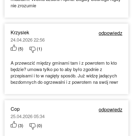
nie zrozumie
Krzysiek
odpowiedz
24.04.2026 22:56
(
5
)
(
1
)
A przewozić między gminami tam i z powrotem to kto
będzie? umowa tylko po to aby było zgodnie z
przepisami i to w nagięty sposób. Już widzę jadących
bezdomnych do ogrzewalni i z powrotem na swój rewr
Cop
odpowiedz
25.04.2026 05:34
(
3
)
(
0
)