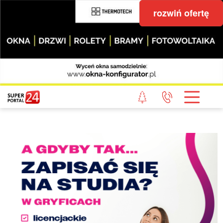
rozwiń ofertę
STRONA GŁÓWNA
POWIAT GRYFICKI
POWIAT ŁOBESKI
POWIAT GOLENIOWSKI
WIADOMOŚCI Z LASU
STUDIO SUPERPORTALU
KONTAKT
REDAKCJA
REGULAMIN