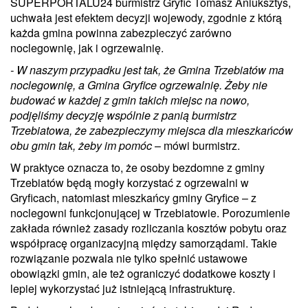
SUPERPORTALU24 burmistrz Gryfic Tomasz Aniuksztys,
uchwała jest efektem decyzji wojewody, zgodnie z którą
każda gmina powinna zabezpieczyć zarówno
noclegownię, jak i ogrzewalnię.
- W naszym przypadku jest tak, że Gmina Trzebiatów ma
noclegownię, a Gmina Gryfice ogrzewalnię. Żeby nie
budować w każdej z gmin takich miejsc na nowo,
podjęliśmy decyzję wspólnie z panią burmistrz
Trzebiatowa, że zabezpieczymy miejsca dla mieszkańców
obu gmin tak, żeby im pomóc
– mówi burmistrz.
W praktyce oznacza to, że osoby bezdomne z gminy
Trzebiatów będą mogły korzystać z ogrzewalni w
Gryficach, natomiast mieszkańcy gminy Gryfice – z
noclegowni funkcjonującej w Trzebiatowie. Porozumienie
zakłada również zasady rozliczania kosztów pobytu oraz
współpracę organizacyjną między samorządami. Takie
rozwiązanie pozwala nie tylko spełnić ustawowe
obowiązki gmin, ale też ograniczyć dodatkowe koszty i
lepiej wykorzystać już istniejącą infrastrukturę.