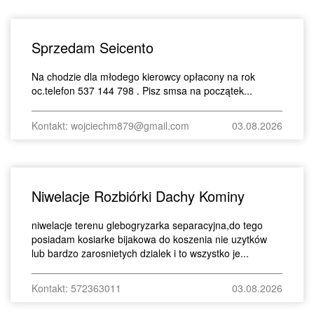
Sprzedam Seicento
Na chodzie dla młodego kierowcy opłacony na rok
oc.telefon 537 144 798 . Pisz smsa na początek...
Kontakt: wojciechm879@gmail.com
03.08.2026
Niwelacje Rozbiórki Dachy Kominy
niwelacje terenu glebogryzarka separacyjna,do tego
posiadam kosiarke bijakowa do koszenia nie uzytków
lub bardzo zarosnietych dzialek i to wszystko je...
Kontakt: 572363011
03.08.2026