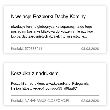
Niwelacje Rozbiórki Dachy Kominy
niwelacje terenu glebogryzarka separacyjna,do tego
posiadam kosiarke bijakowa do koszenia nie uzytków
lub bardzo zarosnietych dzialek i to wszystko je...
Kontakt: 572363011
03.08.2026
Koszulka z nadrukiem.
Koszulki z nadrukiem. www,koszulka.pl Księgarnia
Helion https://webep1.com/go/551d9faa87
Kontakt: NANANAMUSIC@SPOKO.PL
02.08.2026