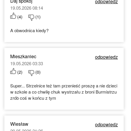
Daj spokój
odpowiedz
19.05.2026 08:14
(
4
)
(
1
)
A obwodnica kiedy?
Mieszkaniec
odpowiedz
19.05.2026 03:33
(
2
)
(
0
)
Super... Strzelnice też tam przenieść proszę a nie dzieci
w szkole a co chwilę chuk wystrzału z broni Burmistrzu
zrób coś w końcu z tym
Wiesław
odpowiedz
20.05.2026 21:26