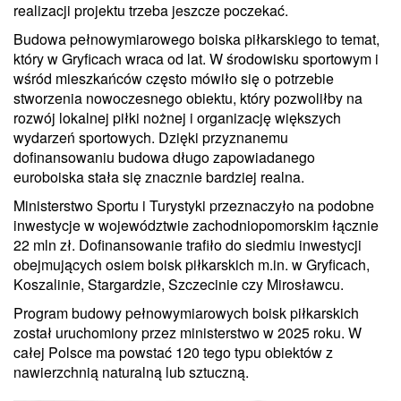
realizacji projektu trzeba jeszcze poczekać.
Budowa pełnowymiarowego boiska piłkarskiego to temat,
który w Gryficach wraca od lat. W środowisku sportowym i
wśród mieszkańców często mówiło się o potrzebie
stworzenia nowoczesnego obiektu, który pozwoliłby na
rozwój lokalnej piłki nożnej i organizację większych
wydarzeń sportowych. Dzięki przyznanemu
dofinansowaniu budowa długo zapowiadanego
euroboiska stała się znacznie bardziej realna.
Ministerstwo Sportu i Turystyki przeznaczyło na podobne
inwestycje w województwie zachodniopomorskim łącznie
22 mln zł. Dofinansowanie trafiło do siedmiu inwestycji
obejmujących osiem boisk piłkarskich m.in. w Gryficach,
Koszalinie, Stargardzie, Szczecinie czy Mirosławcu.
Program budowy pełnowymiarowych boisk piłkarskich
został uruchomiony przez ministerstwo w 2025 roku. W
całej Polsce ma powstać 120 tego typu obiektów z
nawierzchnią naturalną lub sztuczną.