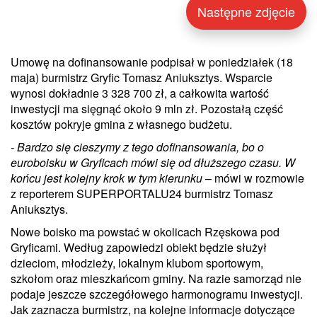
Następne zdjęcie
Umowę na dofinansowanie podpisał w poniedziałek (18
maja) burmistrz Gryfic Tomasz Aniuksztys. Wsparcie
wynosi dokładnie 3 328 700 zł, a całkowita wartość
inwestycji ma sięgnąć około 9 mln zł. Pozostałą część
kosztów pokryje gmina z własnego budżetu.
- Bardzo się cieszymy z tego dofinansowania, bo o
euroboisku w Gryficach mówi się od dłuższego czasu. W
końcu jest kolejny krok w tym kierunku
– mówi w rozmowie
z reporterem SUPERPORTALU24 burmistrz Tomasz
Aniuksztys.
Nowe boisko ma powstać w okolicach Rzęskowa pod
Gryficami. Według zapowiedzi obiekt będzie służył
dzieciom, młodzieży, lokalnym klubom sportowym,
szkołom oraz mieszkańcom gminy. Na razie samorząd nie
podaje jeszcze szczegółowego harmonogramu inwestycji.
Jak zaznacza burmistrz, na kolejne informacje dotyczące