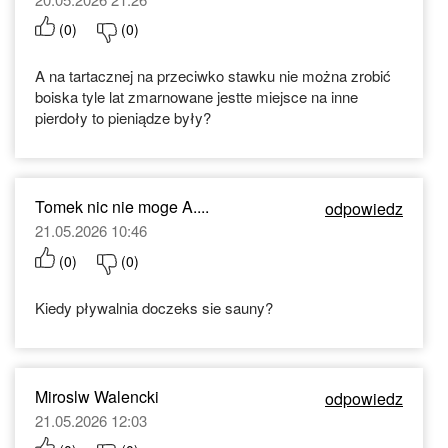
(
0
)
(
0
)
A na tartacznej na przeciwko stawku nie można zrobić
boiska tyle lat zmarnowane jestte miejsce na inne
pierdoły to pieniądze były?
Tomek nic nie moge A....
odpowiedz
21.05.2026 10:46
(
0
)
(
0
)
Kiedy pływalnia doczeks sie sauny?
Miroslw Walencki
odpowiedz
21.05.2026 12:03