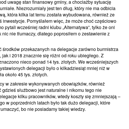
c pod uwagę stan finansowy gminy, a chociażby sytuację
zumiałe. Niezrozumiały jest ten dług, który nie ma odbicia
wą, która kilka lat temu została wybudowana, również ze
eś inwestycje. Pomyślałem więc, że może choć częściowo
 pytali wcześniej radni klubu „Alternatywa”, tylko że oni
k nic nie tłumaczy, dlatego poprosiłem o zestawienie z
ść środków przekazanych na delegacje zarówno burmistrza
jak i 2018 znacznie się różni od roku ubiegłego. Z
eznaczono nieco ponad 14 tys. złotych. We wcześniejszych
ystawionych delegacji było o kilkadziesiąt mniej niż w
 około 45 tys. złotych.
wnicy w zakresie wykonywanych obowiązków, również
 gdzieś służbowo jest naturalne i nikomu tego nie
delegacje kilku pracowników, wtedy koszty się zmniejszają –
o w poprzednich latach było tak dużo delegacji, które
tłumaczyć, bo nie posiadamy takiej wiedzy.