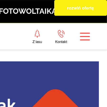
rozwiń ofertę
Z lasu
Kontakt