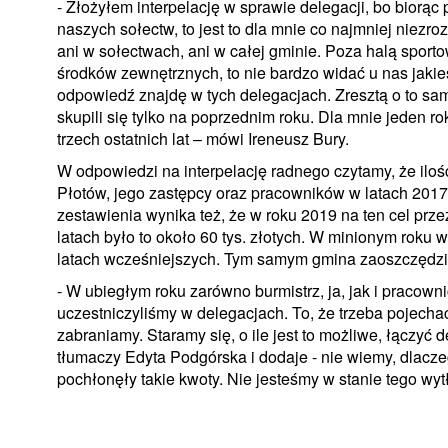
- Złożyłem interpelację w sprawie delegacji, bo biorą
naszych sołectw, to jest to dla mnie co najmniej niezro
ani w sołectwach, ani w całej gminie. Poza halą sporto
środków zewnętrznych, to nie bardzo widać u nas jaki
odpowiedź znajdę w tych delegacjach. Zresztą o to samo
skupili się tylko na poprzednim roku. Dla mnie jeden ro
trzech ostatnich lat – mówi Ireneusz Bury.
W odpowiedzi na interpelację radnego czytamy, że ilo
Płotów, jego zastępcy oraz pracowników w latach 2017, 
zestawienia wynika też, że w roku 2019 na ten cel prz
latach było to około 60 tys. złotych. W minionym roku w
latach wcześniejszych. Tym samym gmina zaoszczędziła
- W ubiegłym roku zarówno burmistrz, ja, jak i praco
uczestniczyliśmy w delegacjach. To, że trzeba pojechać
zabraniamy. Staramy się, o ile jest to możliwe, łączyć 
tłumaczy Edyta Podgórska i dodaje - nie wiemy, dlaczeg
pochłonęły takie kwoty. Nie jesteśmy w stanie tego wy