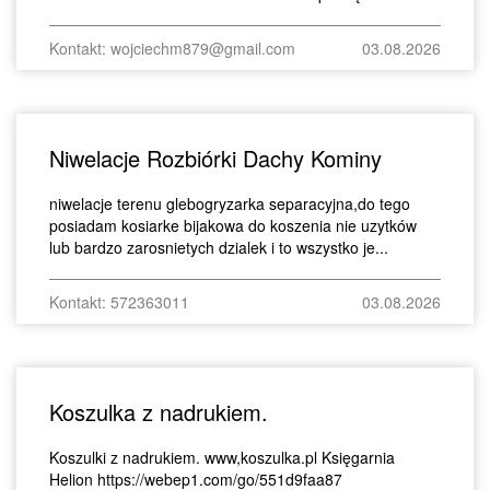
Kontakt: wojciechm879@gmail.com
03.08.2026
Niwelacje Rozbiórki Dachy Kominy
niwelacje terenu glebogryzarka separacyjna,do tego
posiadam kosiarke bijakowa do koszenia nie uzytków
lub bardzo zarosnietych dzialek i to wszystko je...
Kontakt: 572363011
03.08.2026
Koszulka z nadrukiem.
Koszulki z nadrukiem. www,koszulka.pl Księgarnia
Helion https://webep1.com/go/551d9faa87