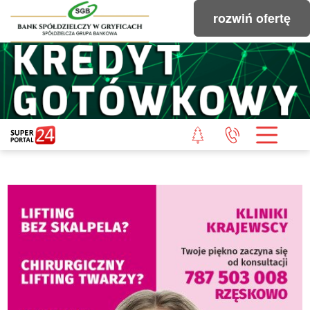
rozwiń ofertę
STRONA GŁÓWNA
POWIAT GRYFICKI
POWIAT ŁOBESKI
POWIAT GOLENIOWSKI
WIADOMOŚCI Z LASU
STUDIO SUPERPORTALU
KONTAKT
REDAKCJA
REGULAMIN