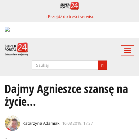
Przejdź
do
Przejdź do treści serwisu
treści
Togg
navi
Formularz
wyszukiwania
SZUKAJ
Dajmy Agnieszce szansę na
życie…
Katarzyna Adamiak
16.08.2019, 17:37