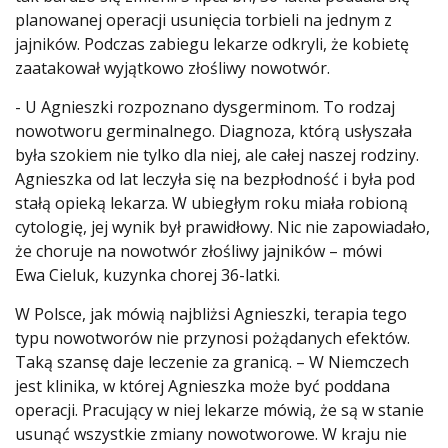
planowanej operacji usunięcia torbieli na jednym z
jajników. Podczas zabiegu lekarze odkryli, że kobietę
zaatakował wyjątkowo złośliwy nowotwór.
- U Agnieszki rozpoznano dysgerminom. To rodzaj
nowotworu germinalnego. Diagnoza, którą usłyszała
była szokiem nie tylko dla niej, ale całej naszej rodziny.
Agnieszka od lat leczyła się na bezpłodność i była pod
stałą opieką lekarza. W ubiegłym roku miała robioną
cytologię, jej wynik był prawidłowy. Nic nie zapowiadało,
że choruje na nowotwór złośliwy jajników – mówi
Ewa Cieluk, kuzynka chorej 36-latki.
W Polsce, jak mówią najbliżsi Agnieszki, terapia tego
typu nowotworów nie przynosi pożądanych efektów.
Taką szansę daje leczenie za granicą. – W Niemczech
jest klinika, w której Agnieszka może być poddana
operacji. Pracujący w niej lekarze mówią, że są w stanie
usunąć wszystkie zmiany nowotworowe. W kraju nie