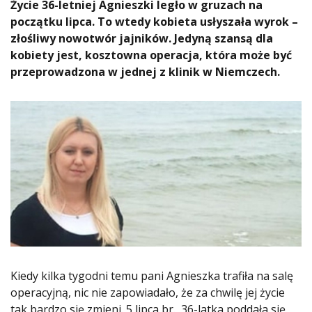
Życie 36-letniej Agnieszki legło w gruzach na
początku lipca. To wtedy kobieta usłyszała wyrok –
złośliwy nowotwór jajników. Jedyną szansą dla
kobiety jest, kosztowna operacja, która może być
przeprowadzona w jednej z klinik w Niemczech.
Kiedy kilka tygodni temu pani Agnieszka trafiła na salę
operacyjną, nic nie zapowiadało, że za chwilę jej życie
tak bardzo się zmieni. 5 lipca br., 36-latka poddała się