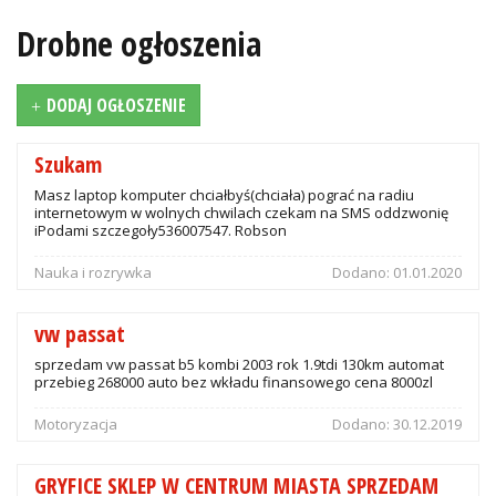
Drobne ogłoszenia
DODAJ OGŁOSZENIE
Szukam
Masz laptop komputer chciałbyś(chciała) pograć na radiu
internetowym w wolnych chwilach czekam na SMS oddzwonię
iPodami szczegoły536007547. Robson
Nauka i rozrywka
Dodano:
01.01.2020
vw passat
sprzedam vw passat b5 kombi 2003 rok 1.9tdi 130km automat
przebieg 268000 auto bez wkładu finansowego cena 8000zl
Motoryzacja
Dodano:
30.12.2019
GRYFICE SKLEP W CENTRUM MIASTA SPRZEDAM