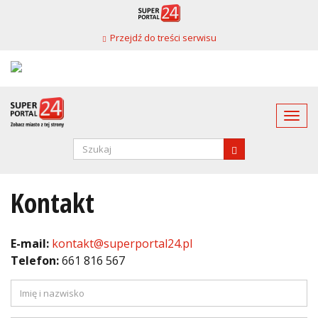
Przejdź
do
Przejdź do treści serwisu
treści
Togg
navi
Formularz
wyszukiwania
SZUKAJ
Kontakt
E-mail:
kontakt@superportal24.pl
Telefon:
661 816 567
Imię
i