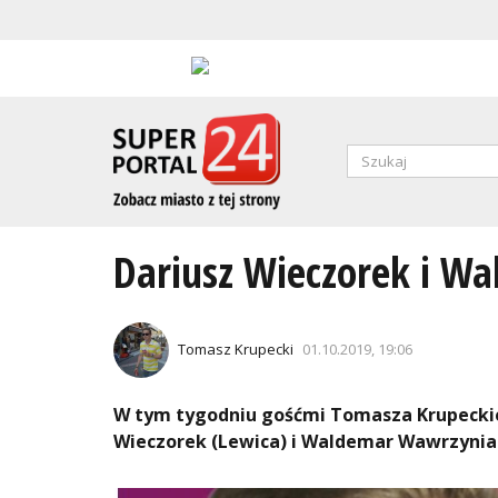
Przejdź
do
treści
Formularz
wyszukiwa
SZUKAJ
Dariusz Wieczorek i 
Tomasz Krupecki
01.10.2019, 19:06
W tym tygodniu gośćmi Tomasza Krupecki
Wieczorek (Lewica) i Waldemar Wawrzyniak