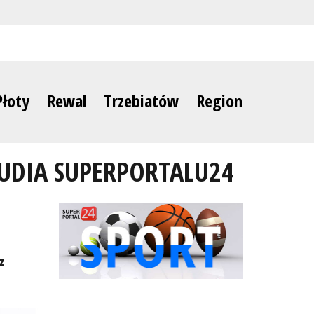
Płoty
Rewal
Trzebiatów
Region
STUDIA SUPERPORTALU24
z