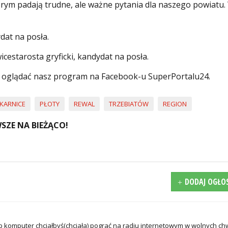
 padają trudne, ale ważne pytania dla naszego powiatu.
dat na posła.
estarosta gryficki, kandydat na posła.
 oglądać nasz program na Facebook-u SuperPortalu24.
KARNICE
PŁOTY
REWAL
TRZEBIATÓW
REGION
SZE NA BIEŻĄCO!
DODAJ OGŁO
 komputer chciałbyś(chciała) pograć na radiu internetowym w wolnych ch