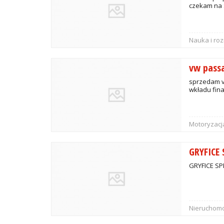
czekam na 
Nauka i ro
vw pass
sprzedam v
wkładu fin
Motoryzacj
GRYFICE
GRYFICE SP
Nieruchomo