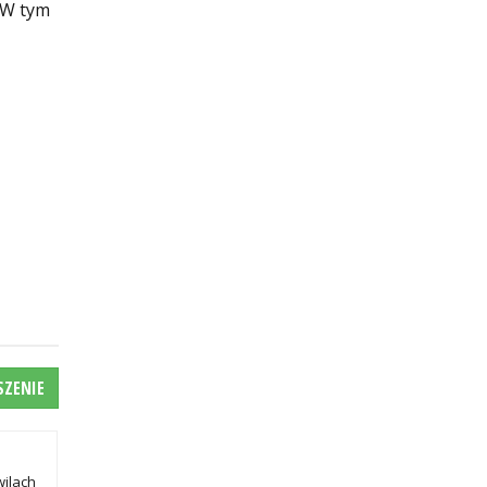
 W tym
SZENIE
wilach