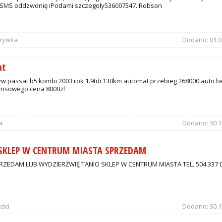
SMS oddzwonię iPodami szczegoły536007547. Robson
zrywka
Dodano:
01.0
at
w passat b5 kombi 2003 rok 1.9tdi 130km automat przebieg 268000 auto b
ansowego cena 8000zl
a
Dodano:
30.1
 SKLEP W CENTRUM MIASTA SPRZEDAM
RZEDAM LUB WYDZIERŻWIĘ TANIO SKLEP W CENTRUM MIASTA TEL. 504 337 
ści
Dodano:
30.1