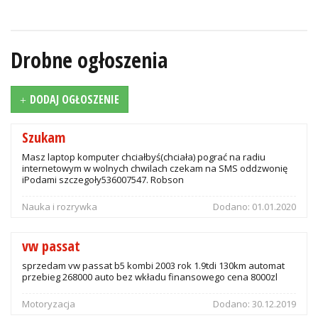
Drobne ogłoszenia
DODAJ OGŁOSZENIE
Szukam
Masz laptop komputer chciałbyś(chciała) pograć na radiu
internetowym w wolnych chwilach czekam na SMS oddzwonię
iPodami szczegoły536007547. Robson
Nauka i rozrywka
Dodano:
01.01.2020
vw passat
sprzedam vw passat b5 kombi 2003 rok 1.9tdi 130km automat
przebieg 268000 auto bez wkładu finansowego cena 8000zl
Motoryzacja
Dodano:
30.12.2019