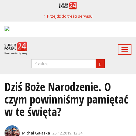
Przejdź
do
Przejdź do treści serwisu
treści
Togg
navi
Formularz
wyszukiwania
SZUKAJ
Dziś Boże Narodzenie. O
czym powinniśmy pamiętać
w te święta?
Michał Gałązka
25.12.2019, 12:34