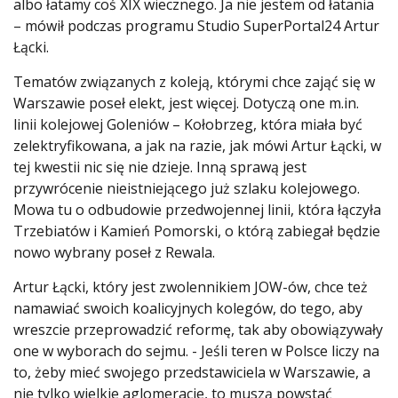
albo łatamy coś XIX wiecznego. Ja nie jestem od łatania
– mówił podczas programu Studio SuperPortal24 Artur
Łącki.
Tematów związanych z koleją, którymi chce zająć się w
Warszawie poseł elekt, jest więcej. Dotyczą one m.in.
linii kolejowej Goleniów – Kołobrzeg, która miała być
zelektryfikowana, a jak na razie, jak mówi Artur Łącki, w
tej kwestii nic się nie dzieje. Inną sprawą jest
przywrócenie nieistniejącego już szlaku kolejowego.
Mowa tu o odbudowie przedwojennej linii, która łączyła
Trzebiatów i Kamień Pomorski, o którą zabiegał będzie
nowo wybrany poseł z Rewala.
Artur Łącki, który jest zwolennikiem JOW-ów, chce też
namawiać swoich koalicyjnych kolegów, do tego, aby
wreszcie przeprowadzić reformę, tak aby obowiązywały
one w wyborach do sejmu. - Jeśli teren w Polsce liczy na
to, żeby mieć swojego przedstawiciela w Warszawie, a
nie tylko wielkie aglomeracje, to muszą powstać