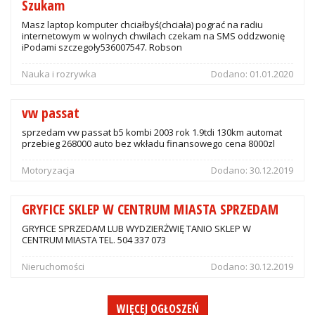
Szukam
Masz laptop komputer chciałbyś(chciała) pograć na radiu
internetowym w wolnych chwilach czekam na SMS oddzwonię
iPodami szczegoły536007547. Robson
Nauka i rozrywka
Dodano:
01.01.2020
vw passat
sprzedam vw passat b5 kombi 2003 rok 1.9tdi 130km automat
przebieg 268000 auto bez wkładu finansowego cena 8000zl
Motoryzacja
Dodano:
30.12.2019
GRYFICE SKLEP W CENTRUM MIASTA SPRZEDAM
GRYFICE SPRZEDAM LUB WYDZIERŻWIĘ TANIO SKLEP W
CENTRUM MIASTA TEL. 504 337 073
Nieruchomości
Dodano:
30.12.2019
WIĘCEJ OGŁOSZEŃ