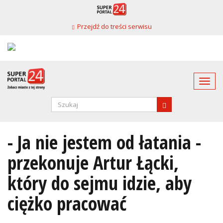
Przejdź
do
Przejdź do treści serwisu
treści
Togg
navi
Formularz
wyszukiwania
SZUKAJ
- Ja nie jestem od łatania -
przekonuje Artur Łącki,
który do sejmu idzie, aby
ciężko pracować