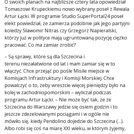
O swoich planach na najbliższe cztery lata opowiedział
Tomaszowi Krupeckiemu nowo wybrany poseł z Rewala
Artur Łącki. W programie Studio SuperPortal24 poseł
elekt powiedział, że zamierza podobnie jak jego partyjni
koledzy Sławomir Nitras czy Grzegorz Napieralski,
którzy już w polityce mają ugruntowaną pozycję ciężko
pracować. Co ma zamiar zrobić?
– Są sprawy, które są dla Szczecina i
terenu niezałatwione od lat i mam zamiar się w to
włączyć. Chce przejąć po pośle Misile miejsce w
Komisjach Infrastruktury i Komisji Morskiej. Chce
powalczyć o to, żeby wreszcie więcej pieniędzy było na
kolej w zachodniopomorskim – wyliczał podczas
programu Artur Łącki. – Nie może być tak, że ze
Szczecina do Warszawy jedzie się osiem godzin i to
jeszcze zdezelowanymi pociągami i w ogóle nie
mówiło się, kiedy Pendolino dojedzie do Szczecina (…).
Albo robi się coś na miarę XXI wieku, w którym żyjemy,