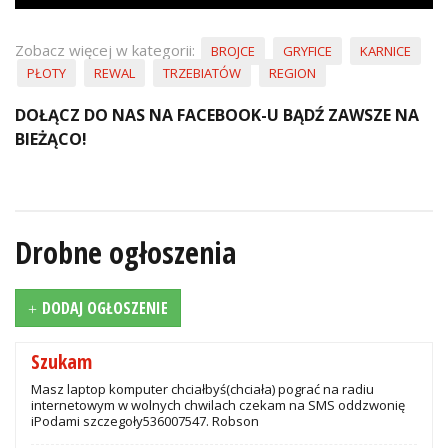
Zobacz więcej w kategorii:
BROJCE
GRYFICE
KARNICE
PŁOTY
REWAL
TRZEBIATÓW
REGION
DOŁĄCZ DO NAS NA FACEBOOK-U BĄDŹ ZAWSZE NA
BIEŻĄCO!
Drobne ogłoszenia
DODAJ OGŁOSZENIE
Szukam
Masz laptop komputer chciałbyś(chciała) pograć na radiu
internetowym w wolnych chwilach czekam na SMS oddzwonię
iPodami szczegoły536007547. Robson