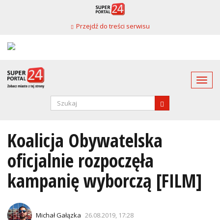
Przejdź
do
Przejdź do treści serwisu
treści
Togg
navi
Formularz
wyszukiwania
SZUKAJ
Koalicja Obywatelska
oficjalnie rozpoczęła
kampanię wyborczą [FILM]
Michał Gałązka
26.08.2019, 17:28