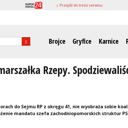
Przejdź do treści serwisu
Brojce
Gryfice
Karnice
nia
arszałka Rzepy. Spodziewaliśc
orach do Sejmu RP z okręgu 41, nie wyobraża sobie koali
 złożenie mandatu szefa zachodniopomorskich struktur PS