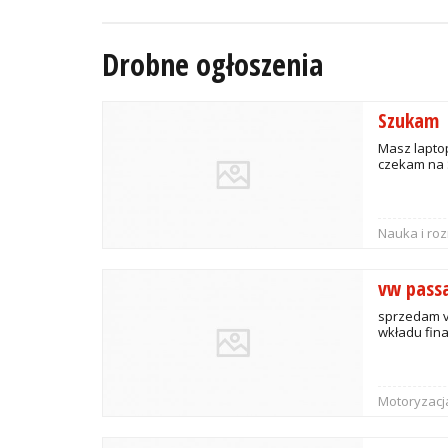
Drobne ogłoszenia
Szukam
Masz laptop
czekam na 
Nauka i ro
vw pass
sprzedam v
wkładu fin
Motoryzacj