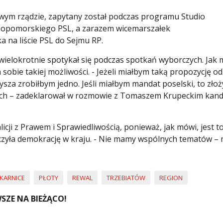
nowym rządzie, zapytany został podczas programu Studio
niopomorskiego PSL, a zarazem wicemarszałek
na liście PSL do Sejmu RP.
wielokrotnie spotykał się podczas spotkań wyborczych. Jak 
obie takiej możliwości. - Jeżeli miałbym taką propozycję od
sza zrobiłbym jedno. Jeśli miałbym mandat poselski, to zło
nych – zadeklarował w rozmowie z Tomaszem Krupeckim kan
cji z Prawem i Sprawiedliwością, ponieważ, jak mówi, jest to
zyła demokrację w kraju. - Nie mamy wspólnych tematów –
KARNICE
PŁOTY
REWAL
TRZEBIATÓW
REGION
SZE NA BIEŻĄCO!