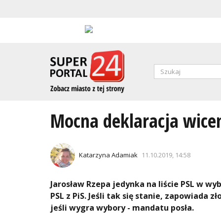
Przejdź
do
treści
Formularz
wyszukiwa
SZUKAJ
Mocna deklaracja wicem
Katarzyna Adamiak
11.10.2019, 14:58
Jarosław Rzepa jedynka na liście PSL w wyb
PSL z PiS. Jeśli tak się stanie, zapowiada
jeśli wygra wybory - mandatu posła.