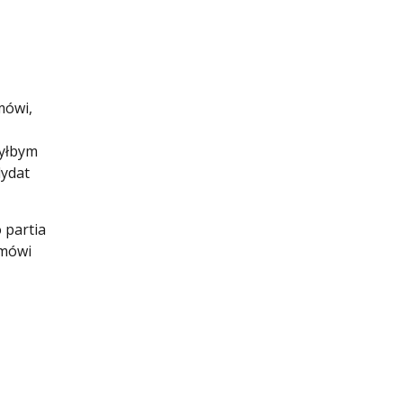
mówi,
żyłbym
dydat
 partia
 mówi