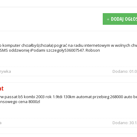
DODAJ OGŁO
 komputer chciałbyś(chciała) pograć na radiu internetowym w wolnych ch
SMS oddzwonię iPodami szczegoły536007547. Robson
zrywka
Dodano:
01.0
at
w passat b5 kombi 2003 rok 1.9tdi 130km automat przebieg 268000 auto b
ansowego cena 8000zl
a
Dodano:
30.1