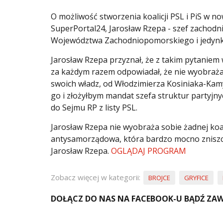
O możliwość stworzenia koalicji PSL i PiS w 
SuperPortal24, Jarosław Rzepa - szef zachod
Województwa Zachodniopomorskiego i jedynka 
Jarosław Rzepa przyznał, że z takim pytaniem 
za każdym razem odpowiadał, że nie wyobraża s
swoich władz, od Włodzimierza Kosiniaka-Kamy
go i złożyłbym mandat szefa struktur partyj
do Sejmu RP z listy PSL.
Jarosław Rzepa nie wyobraża sobie żadnej koali
antysamorządowa, która bardzo mocno zniszc
Jarosław Rzepa.
OGLĄDAJ PROGRAM
Zobacz więcej w kategorii:
BROJCE
GRYFICE
DOŁĄCZ DO NAS NA FACEBOOK-U BĄDŹ ZAW