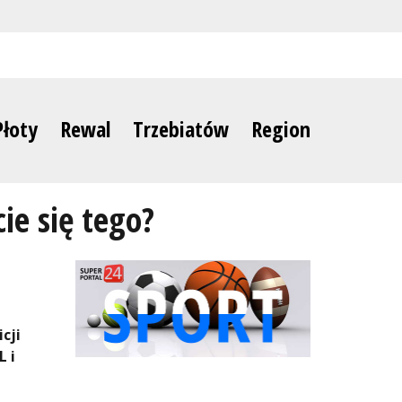
Płoty
Rewal
Trzebiatów
Region
ie się tego?
cji
L i