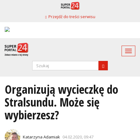
Przejdź
do
Przejdź do treści serwisu
treści
Togg
navi
Formularz
wyszukiwania
SZUKAJ
Organizują wycieczkę do
Stralsundu. Może się
wybierzesz?
Katarzyna Adamiak
04.02.2020, 09:47