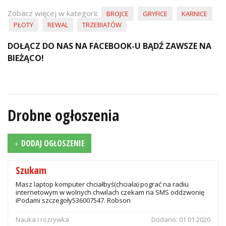
84250490_1373641396149589_58299
Zobacz więcej w kategorii:
BROJCE
GRYFICE
KARNICE
PŁOTY
REWAL
TRZEBIATÓW
DOŁĄCZ DO NAS NA FACEBOOK-U BĄDŹ ZAWSZE NA
BIEŻĄCO!
Drobne ogłoszenia
DODAJ OGŁOSZENIE
Szukam
Masz laptop komputer chciałbyś(chciała) pograć na radiu
internetowym w wolnych chwilach czekam na SMS oddzwonię
iPodami szczegoły536007547. Robson
Nauka i rozrywka
Dodano:
01.01.2020