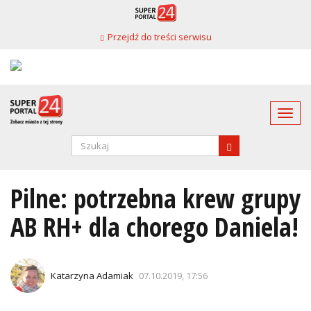
Przejdź
do
Przejdź do treści serwisu
treści
Togg
navi
Formularz
wyszukiwania
SZUKAJ
Pilne: potrzebna krew grupy
AB RH+ dla chorego Daniela!
Katarzyna Adamiak
07.10.2019, 17:56