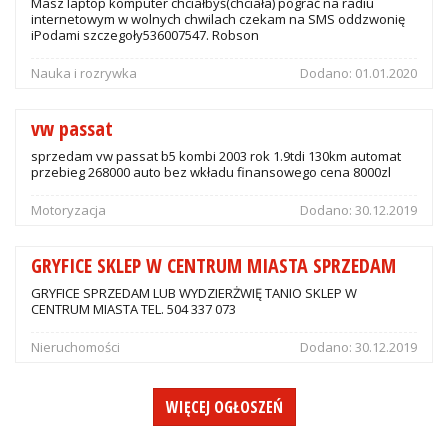
Masz laptop komputer chciałbyś(chciała) pograć na radiu
internetowym w wolnych chwilach czekam na SMS oddzwonię
iPodami szczegoły536007547. Robson
Nauka i rozrywka
Dodano:
01.01.2020
vw passat
sprzedam vw passat b5 kombi 2003 rok 1.9tdi 130km automat
przebieg 268000 auto bez wkładu finansowego cena 8000zl
Motoryzacja
Dodano:
30.12.2019
GRYFICE SKLEP W CENTRUM MIASTA SPRZEDAM
GRYFICE SPRZEDAM LUB WYDZIERŻWIĘ TANIO SKLEP W
CENTRUM MIASTA TEL. 504 337 073
Nieruchomości
Dodano:
30.12.2019
WIĘCEJ OGŁOSZEŃ