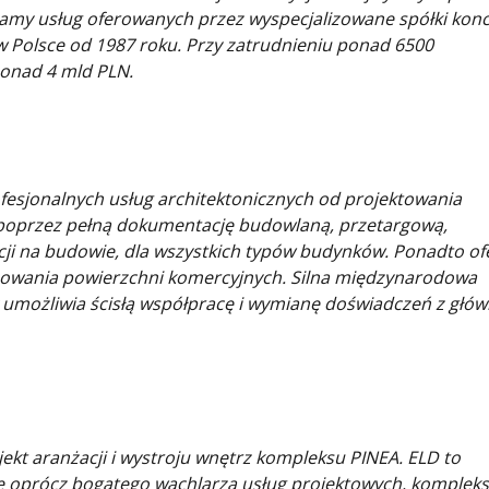
 gamy usług oferowanych przez wyspecjalizowane spółki kon
 w Polsce od 1987 roku. Przy zatrudnieniu ponad 6500
onad 4 mld PLN.
esjonalnych usług architektonicznych od projektowania
poprzez pełną dokumentację budowlaną, przetargową,
ji na budowie, dla wszystkich typów budynków. Ponadto of
lanowania powierzchni komercyjnych. Silna międzynarodowa
y umożliwia ścisłą współpracę i wymianę doświadczeń z głó
ekt aranżacji i wystroju wnętrz kompleksu PINEA. ELD to
ce oprócz bogatego wachlarza usług projektowych, komplek