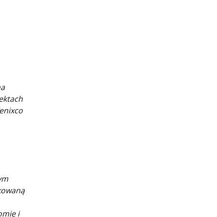
na
jektach
enixco
nym
ikowaną
omie i