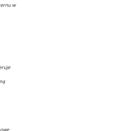
cernu w
eruje
wną
sowe