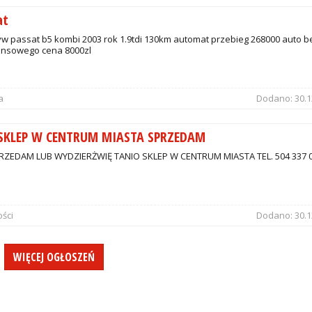
at
w passat b5 kombi 2003 rok 1.9tdi 130km automat przebieg 268000 auto b
ansowego cena 8000zl
a
Dodano:
30.1
 SKLEP W CENTRUM MIASTA SPRZEDAM
RZEDAM LUB WYDZIERŻWIĘ TANIO SKLEP W CENTRUM MIASTA TEL. 504 337 
ści
Dodano:
30.1
WIĘCEJ OGŁOSZEŃ