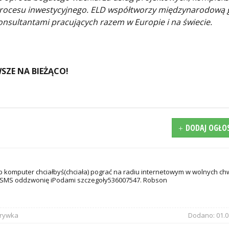
procesu inwestycyjnego. ELD współtworzy międzynarodową
onsultantami pracujących razem w Europie i na świecie.
SZE NA BIEŻĄCO!
DODAJ OGŁO
 komputer chciałbyś(chciała) pograć na radiu internetowym w wolnych ch
SMS oddzwonię iPodami szczegoły536007547. Robson
zrywka
Dodano:
01.0