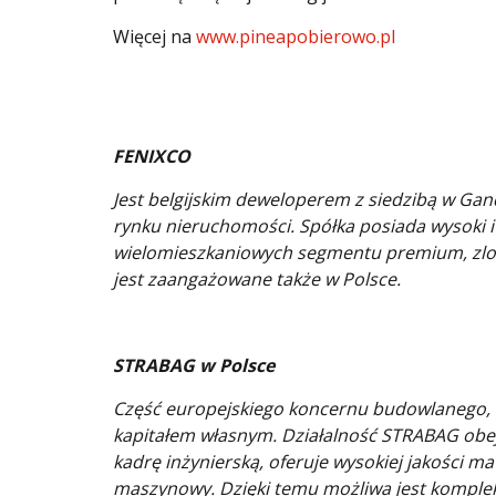
Więcej na
www.pineapobierowo.pl
s4_8abedd414f792737ee823d
s4_9fd7e8bce43a0a130dbc28
1b392269eb6e90f39ecc5d073
FENIXCO
Jest belgijskim deweloperem z siedzibą w Gand
rynku nieruchomości. Spółka posiada wysoki i 
wielomieszkaniowych segmentu premium, zlokal
jest zaangażowane także w Polsce.
STRABAG w Polsce
Część europejskiego koncernu budowlanego, l
kapitałem własnym. Działalność STRABAG obe
kadrę inżynierską, oferuje wysokiej jakości m
maszynowy. Dzięki temu możliwa jest komplek