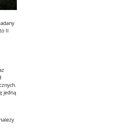
ładany
o II
az
d
cznych.
ę jedną
należy