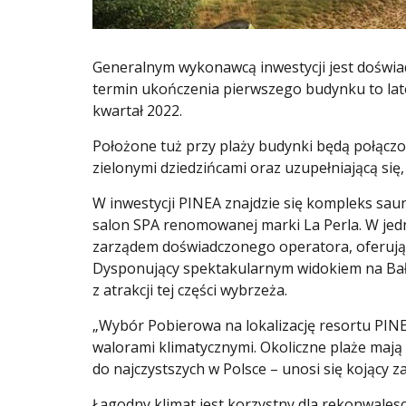
Generalnym wykonawcą inwestycji jest doświa
termin ukończenia pierwszego budynku to lat
kwartał 2022.
Położone tuż przy plaży budynki będą połącz
zielonymi dziedzińcami oraz uzupełniającą się
W inwestycji PINEA znajdzie się kompleks saun
salon SPA renomowanej marki La Perla. W je
zarządem doświadczonego operatora, oferują
Dysponujący spektakularnym widokiem na Bałt
z atrakcji tej części wybrzeża.
„Wybór Pobierowa na lokalizację resortu PINE
walorami klimatycznymi. Okoliczne plaże mają
do najczystszych w Polsce – unosi się kojący 
Łagodny klimat jest korzystny dla rekonwales