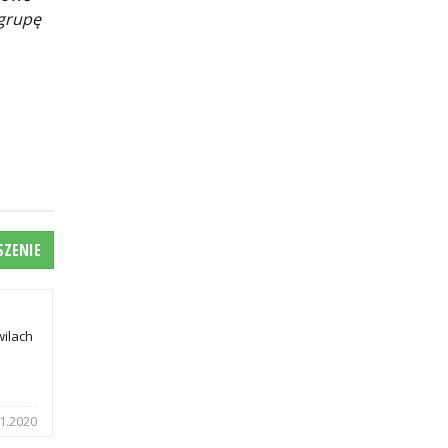
 grupę
SZENIE
wilach
1.2020