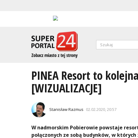
Przejdź
do
treści
Formularz
wyszukiwa
SZUKAJ
PINEA Resort to kolejn
[WIZUALIZACJE]
Stanisław Razmus
02.02.2020, 20:57
W nadmorskim Pobierowie powstaje resor
połączonych ze sobą budynków, w których z