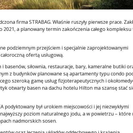
dczona firma STRABAG. Właśnie ruszyły pierwsze prace. Zak
o 2021, a planowany termin zakończenia całego kompleksu t
one podziemnym przejściem i specjalnie zaprojektowanymi
, całoroczną ofertą usługową.
 i basenów, siłownia, restauracje, bary, kameralne butiki or
dnym z budynków planowane są apartamenty typu condo po
cego szeroką gamę usług fizjoterapeutycznych i okołomedy
yk otwarty basen na dachu hotelu Hilton ma szansę stać si
A podyktowany był urokiem miejscowości i jej niezwykłymi
 najwyższy poziom naturalnego jodu, a w powietrzu – które 
zapach nadmorskich sosen.
centów oraz leczenia układów oddechowego i krążenia.