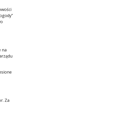
owości
pogody”
wo
e na
zarządu
esione
r. Za