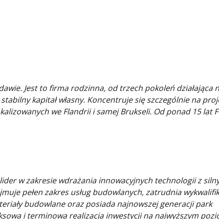
287f956c64.jpg
94a403eb1c.jpg
bb5591f.jpg
awie. Jest to firma rodzinna, od trzech pokoleń działająca 
stabilny kapitał własny. Koncentruje się szczególnie na pro
izowanych we Flandrii i samej Brukseli. Od ponad 15 lat F
ider w zakresie wdrażania innowacyjnych technologii z sil
jmuje pełen zakres usług budowlanych, zatrudnia wykwalif
ateriały budowlane oraz posiada najnowszej generacji park
sowa i terminowa realizacja inwestycji na najwyższym pozi