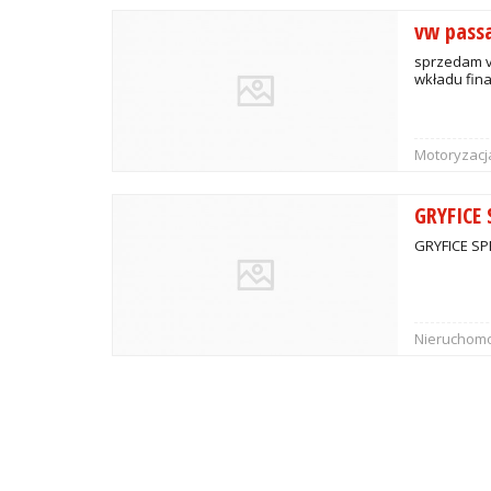
vw pass
sprzedam v
wkładu fin
Motoryzacj
GRYFICE
GRYFICE SP
Nieruchomo