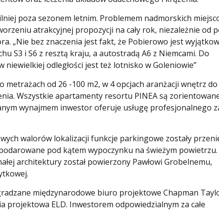
silniej poza sezonem letnim. Problemem nadmorskich miejsc
orzeniu atrakcyjnej propozycji na cały rok, niezależnie od 
ra. „Nie bez znaczenia jest fakt, że Pobierowo jest wyjątko
 S3 i S6 z resztą kraju, a autostradą A6 z Niemcami. Do
 niewielkiej odległości jest też lotnisko w Goleniowie”
 metrażach od 26 -100 m2, w 4 opcjach aranżacji wnętrz do
nia. Wszystkie apartamenty resortu PINEA są zorientowan
wanym wynajmem inwestor oferuje usługę profesjonalnego 
ch walorów lokalizacji funkcje parkingowe zostały przeni
gospodarowane pod kątem wypoczynku na świeżym powietrzu.
małej architektury został powierzony Pawłowi Grobelnemu,
ytkowej.
agradzane międzynarodowe biuro projektowe Chapman Taylo
ia projektowa ELD. Inwestorem odpowiedzialnym za całe