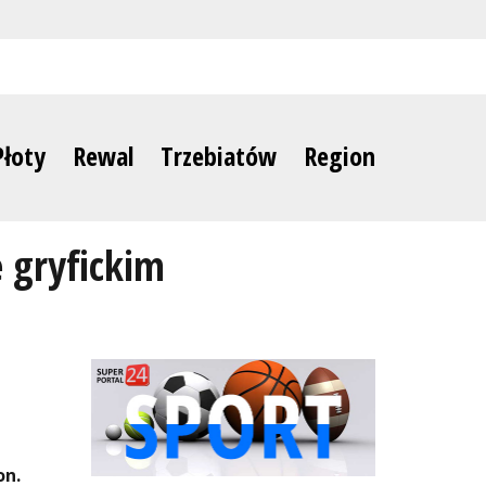
Płoty
Rewal
Trzebiatów
Region
 gryfickim
on.