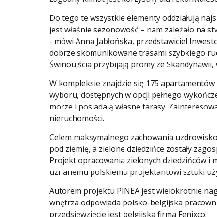
Do tego te wszystkie elementy oddziałują naj
jest właśnie sezonowość – nam zależało na stw
- mówi Anna Jabłońska, przedstawiciel Inwesto
dobrze skomunikowane trasami szybkiego ruchu
Świnoujścia przybijają promy ze Skandynawii, w
W kompleksie znajdzie się 175 apartamentów o
wyboru, dostępnych w opcji pełnego wykończe
morze i posiadają własne tarasy. Zaintereso
nieruchomości.
Celem maksymalnego zachowania uzdrowiskowy
pod ziemię, a zielone dziedzińce zostały za
Projekt opracowania zielonych dziedzińców i 
uznanemu polskiemu projektantowi sztuki uż
Autorem projektu PINEA jest wielokrotnie n
wnętrza odpowiada polsko-belgijska pracown
przedsięwzięcie jest belgijska firma Fenixco.