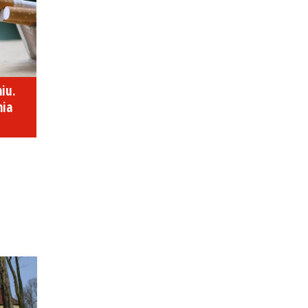
iu.
nia