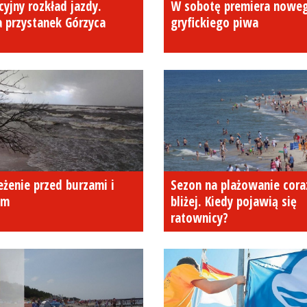
yjny rozkład jazdy.
W sobotę premiera nowe
 przystanek Górzyca
gryfickiego piwa
a
eżenie przed burzami i
Sezon na plażowanie cora
em
bliżej. Kiedy pojawią się
ratownicy?