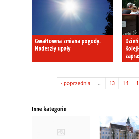
Gwałtowna zmiana pogody.
Dzień
Nadeszły upały
Kole
zapra
‹ poprzednia
…
13
14
1
Inne kategorie