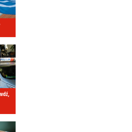
e
awdź,