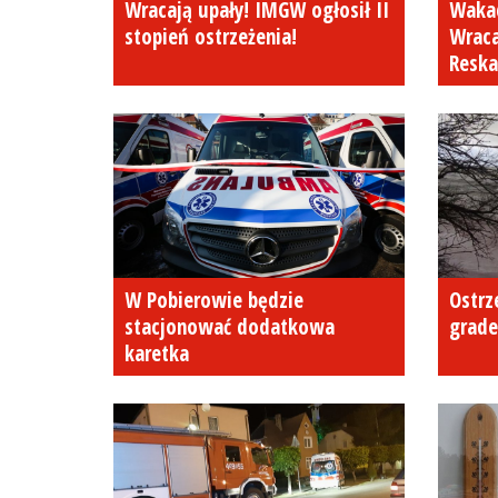
Wracają upały! IMGW ogłosił II
Wakac
stopień ostrzeżenia!
Wraca
Resk
W Pobierowie będzie
Ostrz
stacjonować dodatkowa
grad
karetka