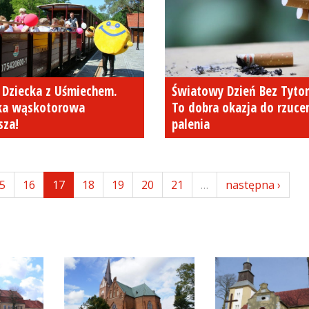
 Dziecka z Uśmiechem.
Światowy Dzień Bez Tyton
jka wąskotorowa
To dobra okazja do rzuce
sza!
palenia
5
16
17
18
19
20
21
…
następna ›