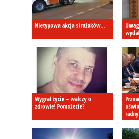
Nietypowa akcja strażaków...
Uwag
wydał
Wygrał życie – walczy o
Przea
zdrowie! Pomożecie?
oświ
radny