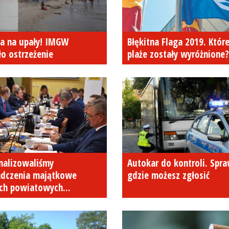
a na upały! IMGW
Błękitna Flaga 2019. Któr
o ostrzeżenie
plaże zostały wyróżnione?
nalizowaliśmy
Autokar do kontroli. Spr
adczenia majątkowe
gdzie możesz zgłosić
ch powiatowych...