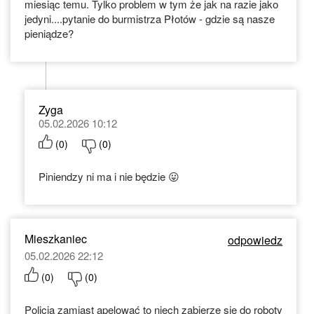
miesiąc temu. Tylko problem w tym że jak na razie jako
jedyni....pytanie do burmistrza Płotów - gdzie są nasze
pieniądze?
Zyga
05.02.2026 10:12
(
0
)
(
0
)
Piniendzy ni ma i nie będzie 😛
Mieszkaniec
odpowiedz
05.02.2026 22:12
(
0
)
(
0
)
Policja zamiast apelować to niech zabierze się do roboty