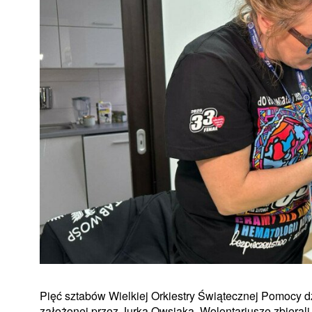
Pięć sztabów Wielkiej Orkiestry Świątecznej Pomocy dz
założonej przez Jurka Owsiaka. Wolontariusze zbierali