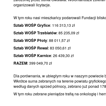
organizowali licytacje.
W tym roku nasi mieszkańcy podarowali Fundacji blisko 
Sztab WOŚP Gryfice
: 116 313,13 zł
Sztab WOŚP Trzebiatów
: 85 235,09 zł
Sztab WOŚP Płoty
: 88 011,57 zł
Sztab WOŚP Rewal
: 83 050,61 zł
Sztab WOŚP Karnice
: 26 439,30 zł
RAZEM
: 399 049,70 zł
Dla porównania, w ubiegłym roku w naszym powiecie było
Wkrótce suma zebranych na terenie powiatu gryfickieg
według danych sprzed północy, zebrano już ponad 178 
W tym roku zebrane pieniądze trafią na onkologię i hem