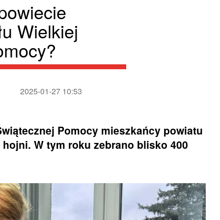
 powiecie
łu Wielkiej
Pomocy?
2025-01-27 10:53
y Świątecznej Pomocy mieszkańcy powiatu
 i hojni. W tym roku zebrano blisko 400