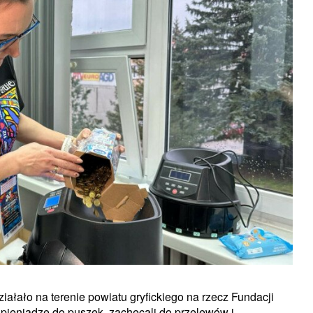
iałało na terenie powiatu gryfickiego na rzecz Fundacji
 pieniądze do puszek, zachęcali do przelewów i