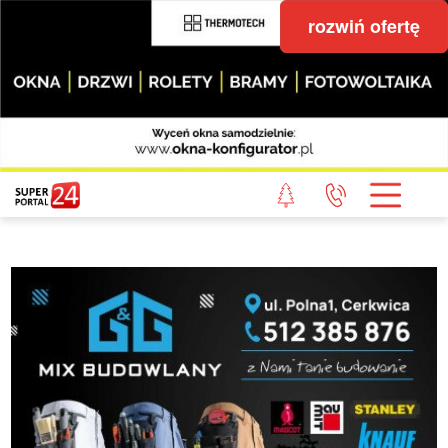
rozwiń ofertę
STRONA GŁÓWNA
POWIAT GRYFICKI
POWIAT ŁOBESKI
POWIAT GOLENIOWSKI
WIADOMOŚCI Z LASU
STUDIO SUPERPORTALU
KONTAKT
REDAKCJA
REGULAMIN