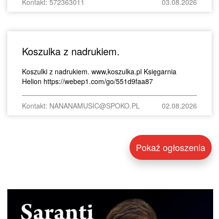
Kontakt: 572363011
03.08.2026
Koszulka z nadrukiem.
Koszulki z nadrukiem. www,koszulka.pl Księgarnia
Helion https://webep1.com/go/551d9faa87
Kontakt: NANANAMUSIC@SPOKO.PL
02.08.2026
Pokaż ogłoszenia