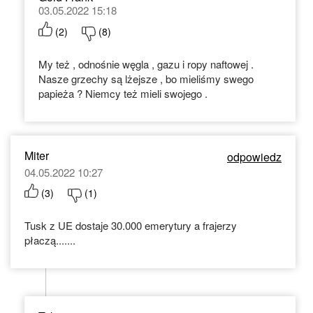
03.05.2022 15:18
(
2
)
(
8
)
My też , odnośnie węgla , gazu i ropy naftowej .
Nasze grzechy są lżejsze , bo mieliśmy swego
papieża ? Niemcy też mieli swojego .
Miter
odpowiedz
04.05.2022 10:27
(
3
)
(
1
)
Tusk z UE dostaje 30.000 emerytury a frajerzy
płaczą.......