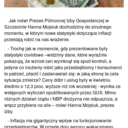
Jak mówi Prezes Północnej Izby Gospodarczej w
Szczecinie Hanna Mojsiuk dochodzimy do smutnego
momentu, w którym nowe statystyki dotyczące inflacji
przestają robić na nas wrażenie.
- Trochę jak w momencie, gdy prezentowane były
statystyki covidowe –widzimy dane, które wyraźnie
pokazują, że wzrost cen wymknął się spod kontroli, a
jedyne co możemy robić jako przedsiębiorcy i konsumenci
to patrzeć, płacić i zastanawiać się: w jaką stronę ta cała
sytuacja zmierza? Ceny dóbr i usług były w kwietniu
średnio o 12,3 proc. wyższe niż rok wcześniej - wynika ze
wstępnych wyliczeń opublikowanych przez GUS. Mimo
różnych działań rządu i NBP drożyzna nie odpuszcza, a
wręcz przybiera na sile – mówi Hanna Mojsiuk, prezes
Izby.
- Inflacja ma gigantyczny wpływ na funkcjonowanie
przedsiębiorców. W przede dniu sezonu wakacyjnego