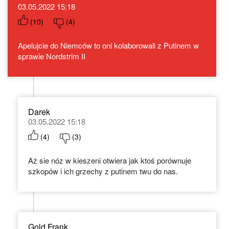
03.05.2022 15:18
(
10
)
(
4
)
Apelujcie do Niemców to oni kolaborowali z Putinem w
sprawie Nordstrim II
Darek
03.05.2022 15:18
(
4
)
(
3
)
Aż sie nóz w kieszeni otwiera jak ktoś porównuje
szkopów i ich grzechy z putinem twu do nas.
Gold Frank