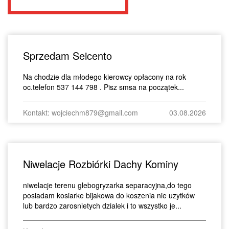
Sprzedam Seicento
Na chodzie dla młodego kierowcy opłacony na rok
oc.telefon 537 144 798 . Pisz smsa na początek...
Kontakt: wojciechm879@gmail.com
03.08.2026
Niwelacje Rozbiórki Dachy Kominy
niwelacje terenu glebogryzarka separacyjna,do tego
posiadam kosiarke bijakowa do koszenia nie uzytków
lub bardzo zarosnietych dzialek i to wszystko je...