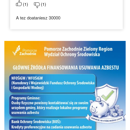
(
1
)
(
1
)
A tez doataniesz 30000