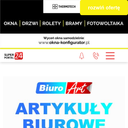
rozwiń ofertę
STRONA GŁÓWNA
POWIAT GRYFICKI
POWIAT ŁOBESKI
POWIAT GOLENIOWSKI
WIADOMOŚCI Z LASU
STUDIO SUPERPORTALU
KONTAKT
REDAKCJA
REGULAMIN