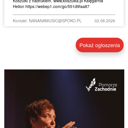
Koszulki z nadrukiem. www,koszulka.pl Księgarnia
Helion https://webep1.com/go/551d9faa87
Kontakt: NANANAMUSIC@SPOKO.PL
02.08.2026
Pokaż ogłoszenia