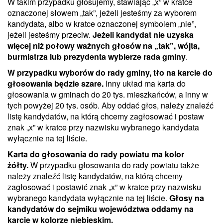
W takim przypadku głosujemy, stawiając „x” w kratce
oznaczonej słowem „tak”, jeżeli jesteśmy za wyborem
kandydata, albo w kratce oznaczonej symbolem „nie”,
jeżeli jesteśmy przeciw.
Jeżeli kandydat nie uzyska
więcej niż połowy ważnych głosów na „tak”, wójta,
burmistrza lub prezydenta wybierze rada gminy
.
W przypadku wyborów do rady gminy, tło na karcie do
głosowania będzie szare.
Inny układ ma karta do
głosowania w gminach do 20 tys. mieszkańców, a inny w
tych powyżej 20 tys. osób. Aby oddać głos, należy znaleźć
listę kandydatów, na którą chcemy zagłosować i postaw
znak „x” w kratce przy nazwisku wybranego kandydata
wyłącznie na tej liście.
Karta do głosowania do rady powiatu ma kolor
żółty.
W przypadku głosowania do rady powiatu także
należy znaleźć listę kandydatów, na którą chcemy
zagłosować i postawić znak „x” w kratce przy nazwisku
wybranego kandydata wyłącznie na tej liście.
Głosy na
kandydatów do sejmiku województwa oddamy na
karcie w kolorze niebieskim.