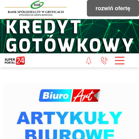
rozwiń ofertę
STRONA GŁÓWNA
POWIAT GRYFICKI
POWIAT ŁOBESKI
POWIAT GOLENIOWSKI
WIADOMOŚCI Z LASU
STUDIO SUPERPORTALU
KONTAKT
REDAKCJA
REGULAMIN