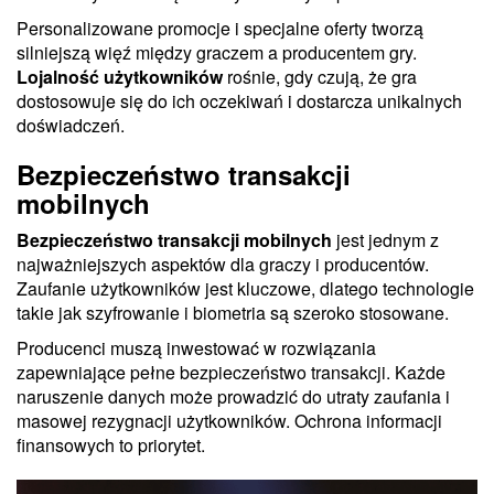
Personalizowane promocje i specjalne oferty tworzą
silniejszą więź między graczem a producentem gry.
Lojalność użytkowników
rośnie, gdy czują, że gra
dostosowuje się do ich oczekiwań i dostarcza unikalnych
doświadczeń.
Bezpieczeństwo transakcji
mobilnych
Bezpieczeństwo transakcji mobilnych
jest jednym z
najważniejszych aspektów dla graczy i producentów.
Zaufanie użytkowników jest kluczowe, dlatego technologie
takie jak szyfrowanie i biometria są szeroko stosowane.
Producenci muszą inwestować w rozwiązania
zapewniające pełne bezpieczeństwo transakcji. Każde
naruszenie danych może prowadzić do utraty zaufania i
masowej rezygnacji użytkowników. Ochrona informacji
finansowych to priorytet.