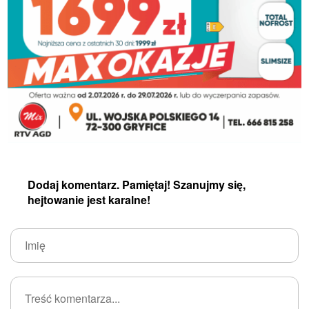
Dodaj komentarz. Pamiętaj! Szanujmy się,
hejtowanie jest karalne!