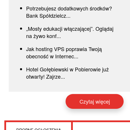
Potrzebujesz dodatkowych środków?
Bank Spółdzielcz...
„Mosty edukacji włączającej”. Oglądaj
na żywo konf...
Jak hosting VPS poprawia Twoją
obecność w Internec...
Hotel Gołębiewski w Pobierowie już
otwarty! Zajrze...
Czytaj więcej