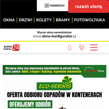
rozwiń ofertę