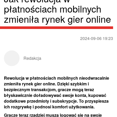
płatnościach mobilnych
zmieniła rynek gier online
2024-09-06 19:23
Redakcja
Rewolucja w płatnościach mobilnych nieodwracalnie
zmieniła rynek gier online. Dzięki szybkim i
bezpiecznym transakcjom, gracze mogą teraz
błyskawicznie doładowywać swoje konta, kupować
dodatkowe przedmioty i subskrypcje. To przyspiesza
ich rozgrywkę i podnosi komfort użytkowania.
Gracze teraz rzadziej muszą logować się na swoje