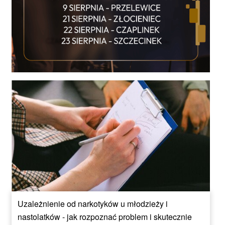
Uzależnienie od narkotyków u młodzieży i
nastolatków - jak rozpoznać problem i skutecznie