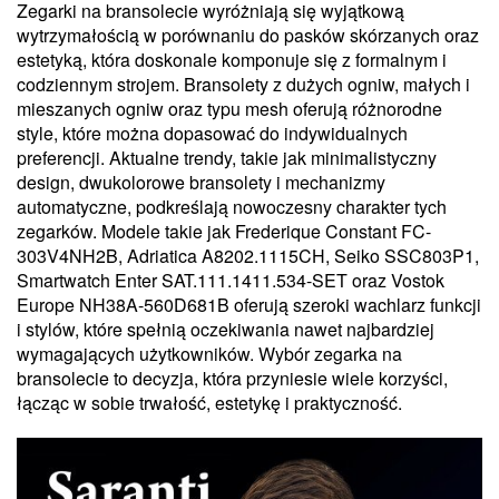
Zegarki na bransolecie wyróżniają się wyjątkową
wytrzymałością w porównaniu do pasków skórzanych oraz
estetyką, która doskonale komponuje się z formalnym i
codziennym strojem. Bransolety z dużych ogniw, małych i
mieszanych ogniw oraz typu mesh oferują różnorodne
style, które można dopasować do indywidualnych
preferencji. Aktualne trendy, takie jak minimalistyczny
design, dwukolorowe bransolety i mechanizmy
automatyczne, podkreślają nowoczesny charakter tych
zegarków. Modele takie jak Frederique Constant FC-
303V4NH2B, Adriatica A8202.1115CH, Seiko SSC803P1,
Smartwatch Enter SAT.111.1411.534-SET oraz Vostok
Europe NH38A-560D681B oferują szeroki wachlarz funkcji
i stylów, które spełnią oczekiwania nawet najbardziej
wymagających użytkowników. Wybór zegarka na
bransolecie to decyzja, która przyniesie wiele korzyści,
łącząc w sobie trwałość, estetykę i praktyczność.