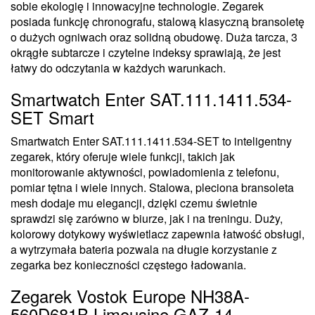
sobie ekologię i innowacyjne technologie. Zegarek
posiada funkcję chronografu, stalową klasyczną bransoletę
o dużych ogniwach oraz solidną obudowę. Duża tarcza, 3
okrągłe subtarcze i czytelne indeksy sprawiają, że jest
łatwy do odczytania w każdych warunkach.
Smartwatch Enter SAT.111.1411.534-
SET Smart
Smartwatch Enter SAT.111.1411.534-SET to inteligentny
zegarek, który oferuje wiele funkcji, takich jak
monitorowanie aktywności, powiadomienia z telefonu,
pomiar tętna i wiele innych. Stalowa, pleciona bransoleta
mesh dodaje mu elegancji, dzięki czemu świetnie
sprawdzi się zarówno w biurze, jak i na treningu. Duży,
kolorowy dotykowy wyświetlacz zapewnia łatwość obsługi,
a wytrzymała bateria pozwala na długie korzystanie z
zegarka bez konieczności częstego ładowania.
Zegarek Vostok Europe NH38A-
560D681B Limousine GAZ-14