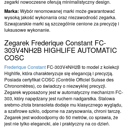
zegarki nowoczesne oferują minimalistyczny design.
Marka:
Wybór renomowanej marki może gwarantować
wysoką jakość wykonania oraz niezawodność zegarka.
Szwajcarskie marki są szczególnie cenione za precyzję i
luksusowe wykonanie.
Zegarek Frederique Constant FC-
303V4NH2B HIGHLIFE AUTOMATIC
COSC
Frederique Constant
FC-303V4NH2B to model z kolekcji
Highlife, która charakteryzuje się elegancją i precyzją.
Posiada certyfikat COSC (Contrôle Officiel Suisse des
Chronomètres), co świadczy o niezwykłej precyzji.
Zegarek wyposażony jest w automatyczny mechanizm FC-
303, który napędzany jest ruchem nadgarstka. Stalowa
srebrno-złota bransoleta dodaje mu klasycznego wyglądu,
a szafirowe szkło, odporne na zarysowania, chroni tarczę.
Zegarek jest wodoodporny do 50 metrów, co sprawia, że
jest nie tylko elegancki, ale i praktyczny na co dzień.