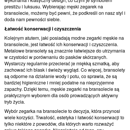
wykonania i klasyczny design, co czyni je symbolem
prestiżu i luksusu. Wybierając męski zegarek na
bransolecie, możemy być pewni, że podkreśli on nasz styl i
doda nam pewności siebie.
Łatwość konserwacji i czyszczenia
Kolejnym atutem, jaki posiadają modne zegarki męskie na
bransolecie, jest łatwość ich konserwacji i czyszczenia.
Metalowe bransolety są znacznie łatwiejsze do utrzymania
w czystości w porównaniu do pasków skórzanych.
Wystarczy regularnie przecierać je miękką szmatką, aby
zachować ich blask i świeży wygląd. Co więcej, bransolety
są odporne na działanie wody i potu, co sprawia, że są
bardziej higieniczne i mniej podatne na nieprzyjemne
zapachy. Dzięki temu, męskie zegarki na bransolecie są
praktycznym wyborem dla osób prowadzących aktywny
tryb życia.
Wybór zegarka na bransolecie to decyzja, która przynosi
wiele korzyści. Trwałość, estetyka i łatwość konserwacji to
tylko niektóre z powodów, dla których warto rozważyć