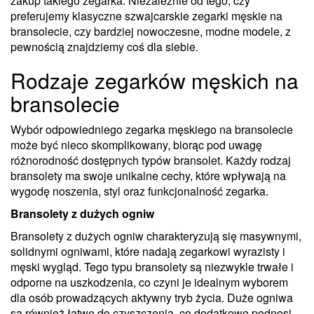
zakup takiego zegarka. Niezależnie od tego, czy
preferujemy klasyczne szwajcarskie zegarki męskie na
bransolecie, czy bardziej nowoczesne, modne modele, z
pewnością znajdziemy coś dla siebie.
Rodzaje zegarków męskich na
bransolecie
Wybór odpowiedniego zegarka męskiego na bransolecie
może być nieco skomplikowany, biorąc pod uwagę
różnorodność dostępnych typów bransolet. Każdy rodzaj
bransolety ma swoje unikalne cechy, które wpływają na
wygodę noszenia, styl oraz funkcjonalność zegarka.
Bransolety z dużych ogniw
Bransolety z dużych ogniw charakteryzują się masywnymi,
solidnymi ogniwami, które nadają zegarkowi wyrazisty i
męski wygląd. Tego typu bransolety są niezwykle trwałe i
odporne na uszkodzenia, co czyni je idealnym wyborem
dla osób prowadzących aktywny tryb życia. Duże ogniwa
są również łatwe do czyszczenia, co dodatkowo podnosi