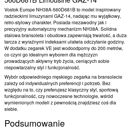
Vostok Europe NH38A-560D681B to model inspirowany
radzieckimi limuzynami GAZ-14, nadając mu wyjątkowy,
retro-stylowy charakter. Posiada niezawodny jak i
precyzyjny automatyczny mechanizm NH38A. Solidna
stalowa bransoleta i obudowa zapewniają trwałość, a duża
tarcza z wyraźnymi indeksami ułatwia odczytanie godziny.
W dodatku zegarek VE jest wodoodporny do 200 metrów,
co czyni go idealnym wyborem dla mężczyzn
prowadzących aktywny tryb życia, ceniących sobie
niepowtarzalny styl i funkcjonalność.
Wybór odpowiedniego męskiego zegarka na bransolecie
zależy od indywidualnych preferencji i potrzeb. Bez
względu na to, czy preferujesz klasyczny styl, sportową
funkcjonalność, czy nowoczesne technologie, wśród
wymienionych modeli z pewnością znajdziesz coś dla
siebie.
Podsumowanie