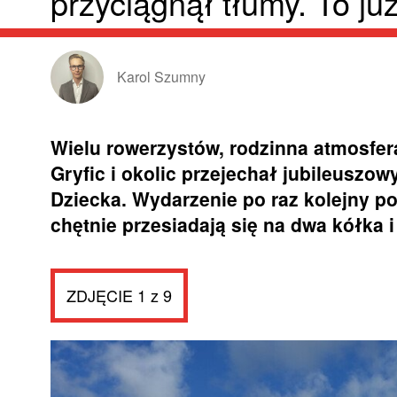
przyciągnął tłumy. To ju
Karol Szumny
Wielu rowerzystów, rodzinna atmosfer
Gryfic i okolic przejechał jubileuszow
Dziecka. Wydarzenie po raz kolejny p
chętnie przesiadają się na dwa kółka 
ZDJĘCIE 1 z 9