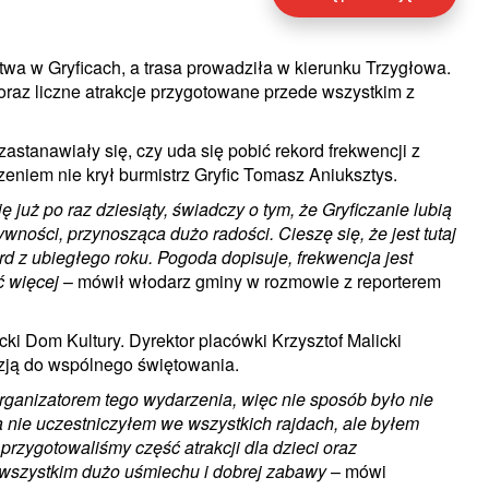
twa w Gryficach, a trasa prowadziła w kierunku Trzygłowa.
raz liczne atrakcje przygotowane przede wszystkim z
zastanawiały się, czy uda się pobić rekord frekwencji z
eniem nie krył burmistrz Gryfic Tomasz Aniuksztys.
 już po raz dziesiąty, świadczy o tym, że Gryficzanie lubią
ywności, przynosząca dużo radości. Cieszę się, że jest tutaj
rd z ubiegłego roku. Pogoda dopisuje, frekwencja jest
ć więcej
– mówił włodarz gminy w rozmowie z reporterem
ki Dom Kultury. Dyrektor placówki Krzysztof Malicki
azją do wspólnego świętowania.
rganizatorem tego wydarzenia, więc nie sposób było nie
 nie uczestniczyłem we wszystkich rajdach, ale byłem
przygotowaliśmy część atrakcji dla dzieci oraz
wszystkim dużo uśmiechu i dobrej zabawy
– mówi