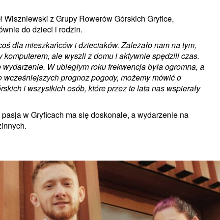
ał Wiszniewski z Grupy Rowerów Górskich Gryfice,
wnie do dzieci i rodzin.
 coś dla mieszkańców i dzieciaków. Zależało nam na tym,
zy komputerem, ale wyszli z domu i aktywnie spędzili czas.
e wydarzenie. W ubiegłym roku frekwencja była ogromna, a
 mimo wcześniejszych prognoz pogody, możemy mówić o
kich i wszystkich osób, które przez te lata nas wspierały
a pasja w Gryficach ma się doskonale, a wydarzenie na
zinnych.