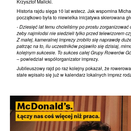
Krzysztof Malicki.
Historia rajdu sięga 10 lat wstecz. Jak wspomina Mich
początkowo była to niewielka inicjatywa skierowana głó
- Dziesięć lat temu chcieliśmy po prostu zorganizować
żeby najmłodsi nie siedzieli tylko przed telewizorem c
Z małej, kameralnej imprezy zrobiło się naprawdę duż
patrząc na to, ilu uczestników pojawiło się dzisiaj,
kolejnym sukcesie. To sukces całej Grupy Rowerów Górs
– powiedział współorganizator imprezy.
Jubileuszowy rajd po raz kolejny pokazał, że rowerow
stałe wpisało się już w kalendarz lokalnych imprez rod