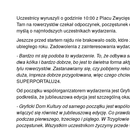
Uczestnicy wyruszyli o godzinie 10:00 z Placu Zwycięs
Tam na rowerzystów czekał odpoczynek, poczęstunek o
myślą o najmłodszych uczestnikach wydarzenia.
Jeszcze przed startem rajdu nie brakowało osób, które 
ubiegłego roku. Zadowolenia z zainteresowania wydarz
- Bardzo mi się podoba to wydarzenie. To, że odbywa się
dwa kółka i bardzo dobrze, bo jest to świetna forma akt
tylu rowerzystów. Zastanawiamy się, czy pobijemy reko
duża, impreza dobrze przygotowana, więc czego chcie
SUPERPORTALU24.
Od początku współorganizatorem wydarzenia jest Gryfic
podkreśla, że jubileuszowa edycja jest szczególną ok
- Gryficki Dom Kultury od samego początku jest współo
włączyć się również w jubileuszową edycję. Co prawda
podczas pierwszego, trzeciego i piątego. W Trzygłowie 
poczęstunek. Wszystkim uczestnikom życzymy przede 