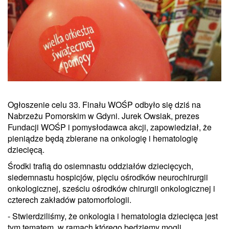
Ogłoszenie celu 33. Finału WOŚP odbyło się dziś na
Nabrzeżu Pomorskim w Gdyni. Jurek Owsiak, prezes
Fundacji WOŚP i pomysłodawca akcji, zapowiedział, że
pieniądze będą zbierane na onkologię i hematologię
dziecięcą.
Środki trafią do osiemnastu oddziałów dziecięcych,
siedemnastu hospicjów, pięciu ośrodków neurochirurgii
onkologicznej, sześciu ośrodków chirurgii onkologicznej i
czterech zakładów patomorfologii.
- Stwierdziliśmy, że onkologia i hematologia dziecięca jest
tym tematem, w ramach którego będziemy mogli