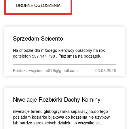
DROBNE OGŁOSZENIA
Sprzedam Seicento
Na chodzie dla młodego kierowcy opłacony na rok
oc.telefon 537 144 798 . Pisz smsa na początek...
Kontakt: wojciechm879@gmail.com
03.08.2026
Niwelacje Rozbiórki Dachy Kominy
niwelacje terenu glebogryzarka separacyjna,do tego
posiadam kosiarke bijakowa do koszenia nie uzytków
lub bardzo zarosnietych dzialek i to wszystko je...