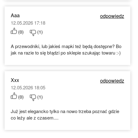
Aaa
odpowiedz
12.05.2026 17:18
(
0
)
(
1
)
A przewodniki, lub jakieś mapki też będą dostępne? Bo
jak na razie to się błądzi po sklepie szukając towaru :⁠-⁠)
Xxx
odpowiedz
12.05.2026 18:05
(
0
)
(
1
)
Już jest elegancko tylko na nowo trzeba poznać gdzie
co leży ale z czasem....