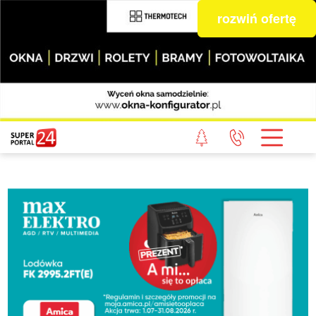
rozwiń ofertę
STRONA GŁÓWNA
POWIAT GRYFICKI
POWIAT ŁOBESKI
POWIAT GOLENIOWSKI
WIADOMOŚCI Z LASU
STUDIO SUPERPORTALU
KONTAKT
REDAKCJA
REGULAMIN