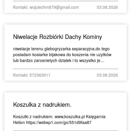
Kontakt: wojciechm879@gmail.com
03.08.2026
Niwelacje Rozbiórki Dachy Kominy
niwelacje terenu glebogryzarka separacyjna,do tego
posiadam kosiarke bijakowa do koszenia nie uzytków
lub bardzo zarosnietych dzialek i to wszystko je...
Kontakt: 572363011
03.08.2026
Koszulka z nadrukiem.
Koszulki z nadrukiem. www,koszulka.pl Księgarnia
Helion https://webep1.com/go/551d9faa87