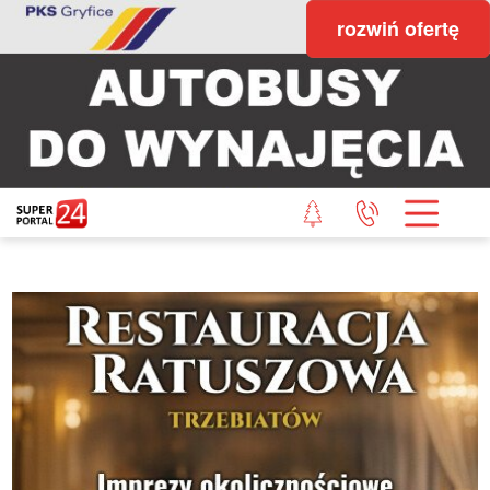
rozwiń ofertę
STRONA GŁÓWNA
POWIAT GRYFICKI
POWIAT ŁOBESKI
POWIAT GOLENIOWSKI
WIADOMOŚCI Z LASU
STUDIO SUPERPORTALU
KONTAKT
REDAKCJA
REGULAMIN