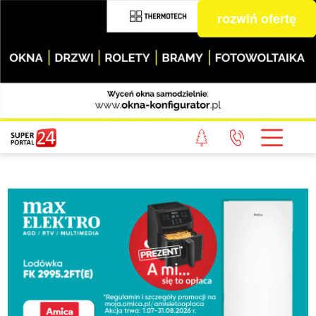
rozwiń ofertę
STRONA GŁÓWNA
POWIAT GRYFICKI
POWIAT ŁOBESKI
POWIAT GOLENIOWSKI
WIADOMOŚCI Z LASU
STUDIO SUPERPORTALU
KONTAKT
REDAKCJA
REGULAMIN