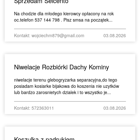
Sprzedam Seicento
Na chodzie dla młodego kierowcy opłacony na rok
oc.telefon 537 144 798 . Pisz smsa na początek...
Kontakt: wojciechm879@gmail.com
03.08.2026
Niwelacje Rozbiórki Dachy Kominy
niwelacje terenu glebogryzarka separacyjna,do tego
posiadam kosiarke bijakowa do koszenia nie uzytków
lub bardzo zarosnietych dzialek i to wszystko je...
Kontakt: 572363011
03.08.2026
Koszulka z nadrukiem.