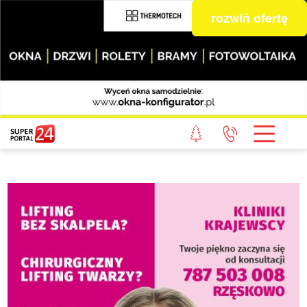
rozwiń ofertę
STRONA GŁÓWNA
POWIAT GRYFICKI
POWIAT ŁOBESKI
POWIAT GOLENIOWSKI
WIADOMOŚCI Z LASU
STUDIO SUPERPORTALU
KONTAKT
REDAKCJA
REGULAMIN