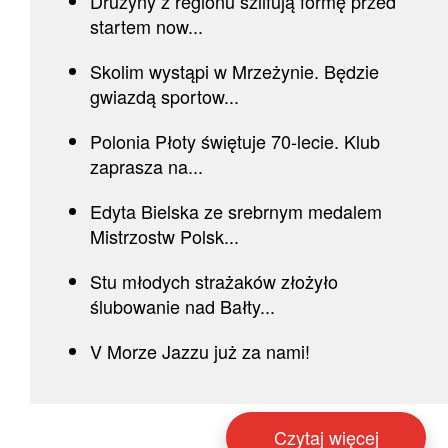
Drużyny z regionu szlifują formę przed
startem now...
Skolim wystąpi w Mrzeżynie. Będzie
gwiazdą sportow...
Polonia Płoty świętuje 70-lecie. Klub
zaprasza na...
Edyta Bielska ze srebrnym medalem
Mistrzostw Polsk...
Stu młodych strażaków złożyło
ślubowanie nad Bałty...
V Morze Jazzu już za nami!
Czytaj więcej