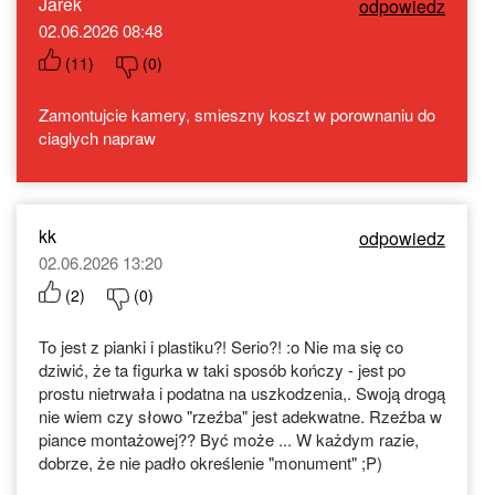
Jarek
odpowiedz
02.06.2026 08:48
(
11
)
(
0
)
Zamontujcie kamery, smieszny koszt w porownaniu do
ciaglych napraw
kk
odpowiedz
02.06.2026 13:20
(
2
)
(
0
)
To jest z pianki i plastiku?! Serio?! :o Nie ma się co
dziwić, że ta figurka w taki sposób kończy - jest po
prostu nietrwała i podatna na uszkodzenia,. Swoją drogą
nie wiem czy słowo "rzeźba" jest adekwatne. Rzeźba w
piance montażowej?? Być może ... W każdym razie,
dobrze, że nie padło określenie "monument" ;P)