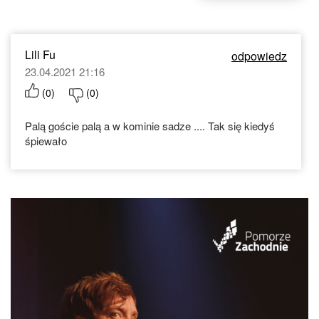
Lili Fu
odpowiedz
23.04.2021 21:16
(
0
)
(
0
)
Palą goście palą a w kominie sadze .... Tak się kiedyś
śpiewało