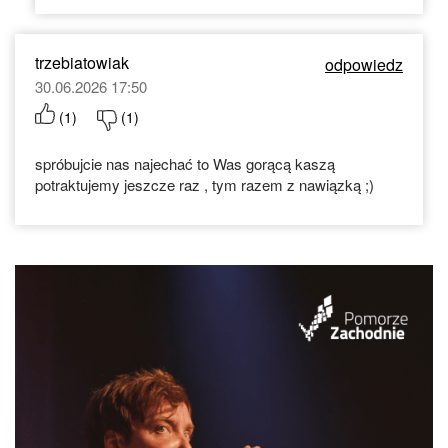
trzebiatowiak
odpowiedz
30.06.2026 17:50
(
1
)
(
1
)
spróbujcie nas najechać to Was gorącą kaszą
potraktujemy jeszcze raz , tym razem z nawiązką ;)