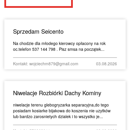
Sprzedam Seicento
Na chodzie dla młodego kierowcy opłacony na rok
oc.telefon 537 144 798 . Pisz smsa na początek...
Kontakt: wojciechm879@gmail.com
03.08.2026
Niwelacje Rozbiórki Dachy Kominy
niwelacje terenu glebogryzarka separacyjna,do tego
posiadam kosiarke bijakowa do koszenia nie uzytków
lub bardzo zarosnietych dzialek i to wszystko je...