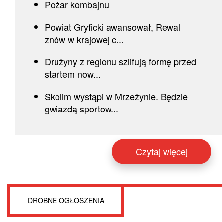
Pożar kombajnu
Powiat Gryficki awansował, Rewal
znów w krajowej c...
Drużyny z regionu szlifują formę przed
startem now...
Skolim wystąpi w Mrzeżynie. Będzie
gwiazdą sportow...
Czytaj więcej
DROBNE OGŁOSZENIA