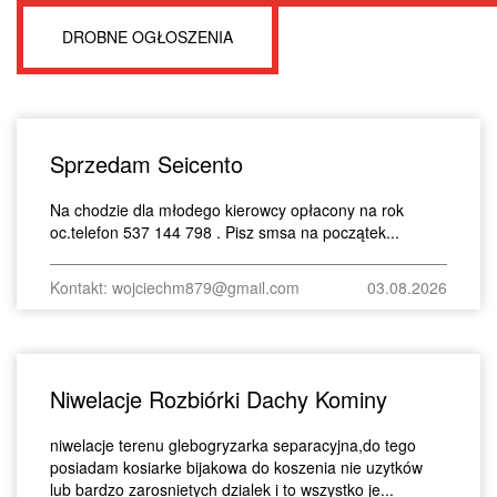
DROBNE OGŁOSZENIA
Sprzedam Seicento
Na chodzie dla młodego kierowcy opłacony na rok
oc.telefon 537 144 798 . Pisz smsa na początek...
Kontakt: wojciechm879@gmail.com
03.08.2026
Niwelacje Rozbiórki Dachy Kominy
niwelacje terenu glebogryzarka separacyjna,do tego
posiadam kosiarke bijakowa do koszenia nie uzytków
lub bardzo zarosnietych dzialek i to wszystko je...