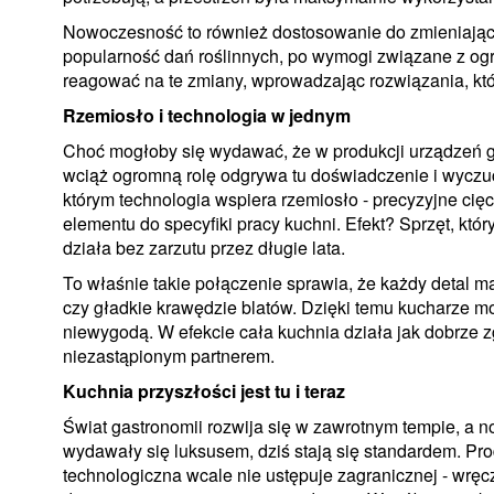
Nowoczesność to również dostosowanie do zmieniającyc
popularność dań roślinnych, po wymogi związane z ogra
reagować na te zmiany, wprowadzając rozwiązania, któ
Rzemiosło i technologia w jednym
Choć mogłoby się wydawać, że w produkcji urządzeń g
wciąż ogromną rolę odgrywa tu doświadczenie i wyczuci
którym technologia wspiera rzemiosło - precyzyjne cięc
elementu do specyfiki pracy kuchni. Efekt? Sprzęt, któr
działa bez zarzutu przez długie lata.
To właśnie takie połączenie sprawia, że każdy detal
czy gładkie krawędzie blatów. Dzięki temu kucharze mo
niewygodą. W efekcie cała kuchnia działa jak dobrze zg
niezastąpionym partnerem.
Kuchnia przyszłości jest tu i teraz
Świat gastronomii rozwija się w zawrotnym tempie, a 
wydawały się luksusem, dziś stają się standardem. Pro
technologiczna wcale nie ustępuje zagranicznej - wręcz 