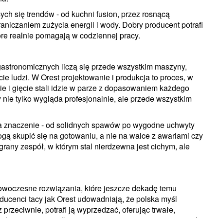
h się trendów - od kuchni fusion, przez rosnącą
niczaniem zużycia energii i wody. Dobry producent potrafi
re realnie pomagają w codziennej pracy.
astronomicznych liczą się przede wszystkim maszyny,
e ludzi. W Orest projektowanie i produkcja to proces, w
ie i gięcie stali idzie w parze z dopasowaniem każdego
y nie tylko wygląda profesjonalnie, ale przede wszystkim
 ma znaczenie - od solidnych spawów po wygodne uchwyty
gą skupić się na gotowaniu, a nie na walce z awariami czy
rany zespół, w którym stal nierdzewna jest cichym, ale
nowoczesne rozwiązania, które jeszcze dekadę temu
ducenci tacy jak Orest udowadniają, że polska myśl
przeciwnie, potrafi ją wyprzedzać, oferując trwałe,