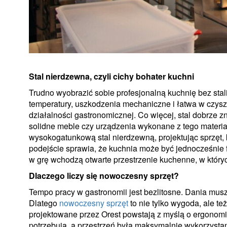
Stal nierdzewna, czyli cichy bohater kuchni
Trudno wyobrazić sobie profesjonalną kuchnię bez stal
temperatury, uszkodzenia mechaniczne i łatwa w czysz
działalności gastronomicznej. Co więcej, stal dobrze z
solidne meble czy urządzenia wykonane z tego materiał
wysokogatunkową stal nierdzewną, projektując sprzęt
podejście sprawia, że kuchnia może być jednocześnie f
w grę wchodzą otwarte przestrzenie kuchenne, w których
Dlaczego liczy się nowoczesny sprzęt?
Tempo pracy w gastronomii jest bezlitosne. Dania muszą 
Dlatego
nowoczesny sprzęt
to nie tylko wygoda, ale t
projektowane przez Orest powstają z myślą o ergonomii
potrzebują, a przestrzeń była maksymalnie wykorzysta