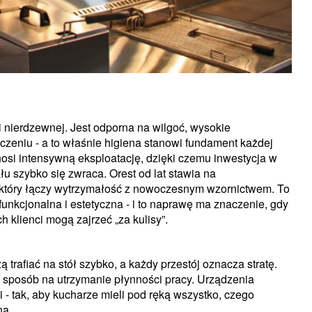
i nierdzewnej. Jest odporna na wilgoć, wysokie
czeniu - a to właśnie higiena stanowi fundament każdej
nosi intensywną eksploatację, dzięki czemu inwestycja w
u szybko się zwraca. Orest od lat stawia na
, który łączy wytrzymałość z nowoczesnym wzornictwem. To
unkcjonalna i estetyczna - i to naprawę ma znaczenie, gdy
 klienci mogą zajrzeć „za kulisy”.
trafiać na stół szybko, a każdy przestój oznacza stratę.
eż sposób na utrzymanie płynności pracy. Urządzenia
 - tak, aby kucharze mieli pod ręką wszystko, czego
na.